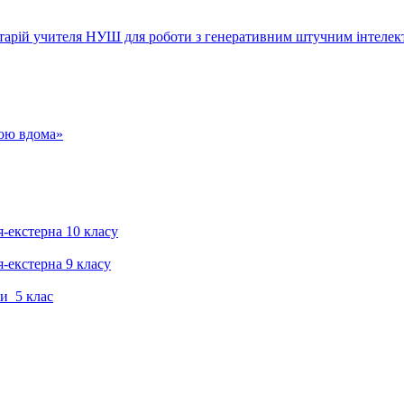
тарій учителя НУШ для роботи з генеративним штучним інтелек
гою вдома»
я-екстерна 10 класу
я-екстерна 9 класу
и 5 клас