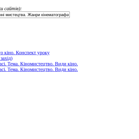
и сайтів):
о кіно. Конспект уроку
захід)
асі. Тема. Кіномистецтво. Види кіно.
асі. Тема. Кіномистецтво. Види кіно.