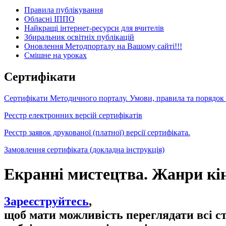
Правила публікування
Обласні ІППО
Найкращі інтернет-ресурси для вчителів
Збиральник освітніх публікацій
Оновлення Методпорталу на Вашому сайті!!!
Cмішне на уроках
Сертифікати
Сертифікати Методичного порталу. Умови, правила та порядок
Реєстр електронних версій сертифікатів
Реєстр заявок друкованої (платної) версії сертифіката.
Замовлення сертифіката (докладна інструкція)
Екранні мистецтва. Жанри кін
Зареєструйтесь
,
щоб мати можливість переглядати всі с