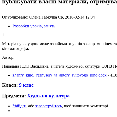
публікувати власні матеріали, отримув
Опубліковано: Олена Гаркуша Ср, 2018-02-14 12:34
Розробки уроків, занять
1
Матеріал уроку допоможе ознайомити учнів з жанрами кінемато
кінематографа.
Автор:
Навальна Юлія Василівна, вчитель художньої культури ОЗНЗ Но
zhanry_kino._rezhysery_ta_aktory_svitovogo_kino.docx
- 41.
Класи:
9 клас
Предмети:
Художня культура
Увійдіть
або
зареєструйтесь
, щоб залишати коментарі