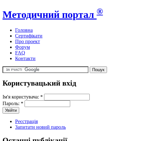
®
Методичний портал
Головна
Сертифікати
Про проект
Форум
FAQ
Контакти
Користувацький вхід
Ім'я користувача:
*
Пароль:
*
Реєстрація
Запитати новий пароль
Останні публікації