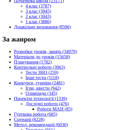
Початкова школа (23171)
4 клас (3787)
3 клас (3945)
2 клас (3943)
1 клас (3886)
Дошкільне виховання (8596)
За жанром
Розробки уроків, занять (34979)
Матеріали до уроків (15658)
Планування (1782)
Контрольні роботи (3063)
Тести ЗНО (259)
Інші тести (1118)
Конкурси, турніри (2481)
Ігри, квести (942)
Олімпіади (345)
Проектні технології (1339)
Дослідні роботи (476)
Роботи МАН (85)
Гурткова робота (685)
Сценарії (8228)
Метод. рекомендації (6030)
Тренінги (561)