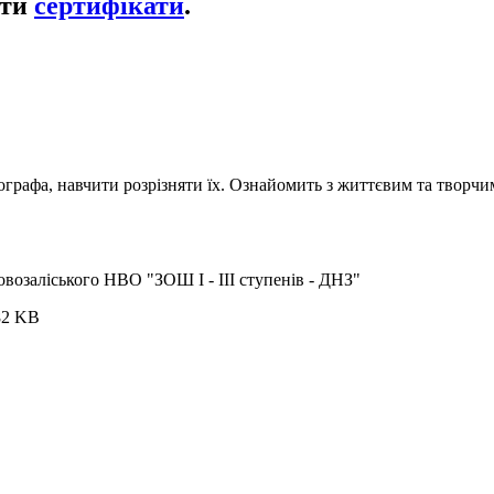
ати
сертифікати
.
графа, навчити розрізняти їх. Ознайомить з життєвим та творчи
возаліського НВО "ЗОШ І - ІІІ ступенів - ДНЗ"
82 KB