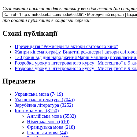
Скопіювати посилання для вставки у веб-документи (на сторінк
або додати публікацію в соціальні сервіси:
Схожі публікації
Презенцатія "Режисери та актори світового кіно"
Жанри кінематографу. Видатні режисери і актори світовог
130 років від дня народження Чарлі Чапліна (позакласний 
Розробка уроку з інтегрованого курсу "Мистецтво" в 9 кл
Розробка уроку з інтегрованого курсу "Мистецтво" в 9 кл
Предмети
Українська мова (7419)
Українська література (7045)
Зарубіжна література (3252)
Іноземна мова (8150)
Англійська мова (5532)
Німецька мова (610)
Французька мова (218)
Іспанська мова (44)