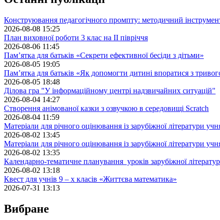
Конструювання педагогічного промпту: методичний інструмен
2026-08-08 15:25
План виховної роботи 3 клас на II півріччя
2026-08-06 11:45
Пам’ятка для батьків «Секрети ефективної бесіди з дітьми»
2026-08-05 19:05
Пам’ятка для батьків «Як допомогти дитині впоратися з триво
2026-08-05 18:48
Ділова гра "У інформаційному центрі надзвичайних ситуацій"
2026-08-04 14:27
Створення анімованої казки з озвучкою в середовищі Scratch
2026-08-04 11:59
Матеріали для річного оцінювання із зарубіжної літератури учн
2026-08-02 13:45
Матеріали для річного оцінювання із зарубіжної літератури учн
2026-08-02 13:35
Календарно-тематичне планування уроків зарубіжної літератур
2026-08-02 13:18
Квест для учнів 9 – х класів «Життєва математика»
2026-07-31 13:13
Вибране