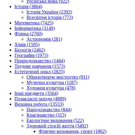
Російська мова (922)
Історія (3864)
Історія України (2392)
Всесвітня історія (773)
Математика (7425)
Інформатика (3149)
Фізика (2760)
Астрономія (281)
Хімія (1595)
Біологія (2462)
Географія (1973)
Природознавство (1484)
Трудове навчання (1573)
Естетичний цикл (2825)
Образотворче мистецтво (911)
Музична культура (1187)
Художня культура (478)
Інші предмети (3564)
Позакласні заходи (4889)
Виховна робота (13533)
Народознавство (844)
Краєзнавство (315)
Екологічне виховання (522)
Здоровий спосіб життя (3492)
Фізичне виховання, спорт (1862)