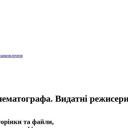
 замовлення
ематографа. Видатні режисери і
торінки та файли,