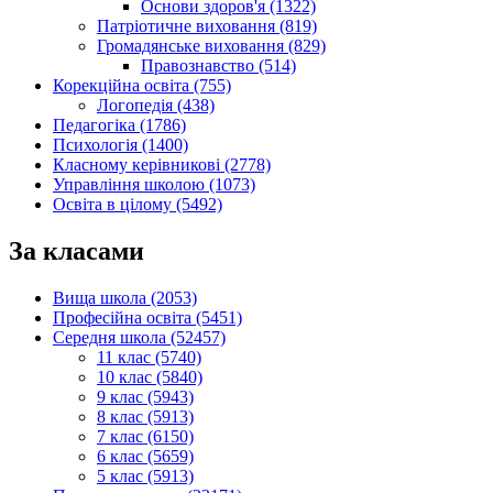
Основи здоров'я (1322)
Патріотичне виховання (819)
Громадянське виховання (829)
Правознавство (514)
Корекційна освіта (755)
Логопедія (438)
Педагогіка (1786)
Психологія (1400)
Класному керівникові (2778)
Управління школою (1073)
Освіта в цілому (5492)
За класами
Вища школа (2053)
Професійна освіта (5451)
Середня школа (52457)
11 клас (5740)
10 клас (5840)
9 клас (5943)
8 клас (5913)
7 клас (6150)
6 клас (5659)
5 клас (5913)