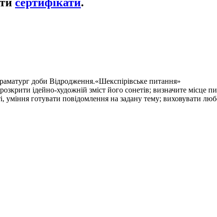
ати
сертифікати
.
драматург доби Відродження.«Шекспірівське питання»
озкрити ідейно-художній зміст його сонетів; визначите місце пись
і, уміння готувати повідомлення на задану тему; виховувати любо