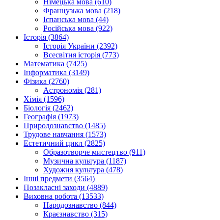
Німецька мова (610)
Французька мова (218)
Іспанська мова (44)
Російська мова (922)
Історія (3864)
Історія України (2392)
Всесвітня історія (773)
Математика (7425)
Інформатика (3149)
Фізика (2760)
Астрономія (281)
Хімія (1596)
Біологія (2462)
Географія (1973)
Природознавство (1485)
Трудове навчання (1573)
Естетичний цикл (2825)
Образотворче мистецтво (911)
Музична культура (1187)
Художня культура (478)
Інші предмети (3564)
Позакласні заходи (4889)
Виховна робота (13533)
Народознавство (844)
Краєзнавство (315)