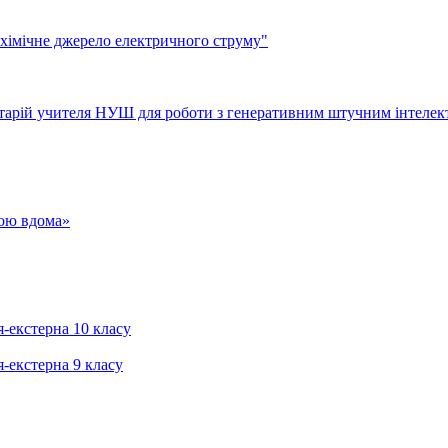
 хімічне джерело електричного струму"
тарій учителя НУШ для роботи з генеративним штучним інтелек
гою вдома»
я-екстерна 10 класу
я-екстерна 9 класу