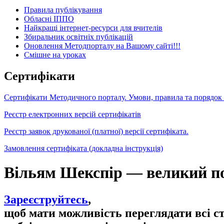
Правила публікування
Обласні ІППО
Найкращі інтернет-ресурси для вчителів
Збиральник освітніх публікацій
Оновлення Методпорталу на Вашому сайті!!!
Cмішне на уроках
Сертифікати
Сертифікати Методичного порталу. Умови, правила та порядок
Реєстр електронних версій сертифікатів
Реєстр заявок друкованої (платної) версії сертифіката.
Замовлення сертифіката (докладна інструкція)
Вільям Шекспір — великий по
Зареєструйтесь
,
щоб мати можливість переглядати всі с