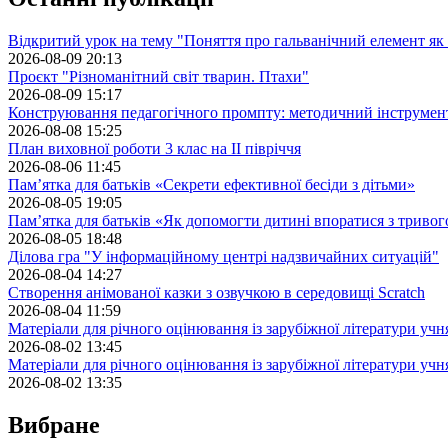
Відкритий урок на тему "Поняття про гальванічний елемент як
2026-08-09 20:13
Проєкт "Різноманітний світ тварин. Птахи"
2026-08-09 15:17
Конструювання педагогічного промпту: методичний інструмен
2026-08-08 15:25
План виховної роботи 3 клас на II півріччя
2026-08-06 11:45
Пам’ятка для батьків «Секрети ефективної бесіди з дітьми»
2026-08-05 19:05
Пам’ятка для батьків «Як допомогти дитині впоратися з триво
2026-08-05 18:48
Ділова гра "У інформаційному центрі надзвичайних ситуацій"
2026-08-04 14:27
Створення анімованої казки з озвучкою в середовищі Scratch
2026-08-04 11:59
Матеріали для річного оцінювання із зарубіжної літератури учн
2026-08-02 13:45
Матеріали для річного оцінювання із зарубіжної літератури учн
2026-08-02 13:35
Вибране