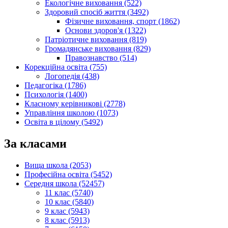
Екологічне виховання (522)
Здоровий спосіб життя (3492)
Фізичне виховання, спорт (1862)
Основи здоров'я (1322)
Патріотичне виховання (819)
Громадянське виховання (829)
Правознавство (514)
Корекційна освіта (755)
Логопедія (438)
Педагогіка (1786)
Психологія (1400)
Класному керівникові (2778)
Управління школою (1073)
Освіта в цілому (5492)
За класами
Вища школа (2053)
Професійна освіта (5452)
Середня школа (52457)
11 клас (5740)
10 клас (5840)
9 клас (5943)
8 клас (5913)