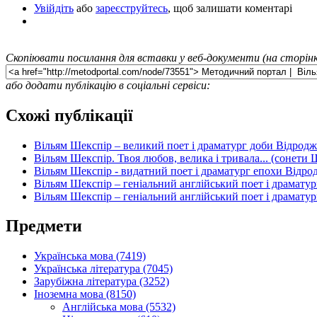
Увійдіть
або
зареєструйтесь
, щоб залишати коментарі
Скопіювати посилання для вставки у веб-документи (на сторінк
або додати публікацію в соціальні сервіси:
Схожі публікації
Вільям Шекспір – великий поет і драматург доби Відродж
Вільям Шекспір. Твоя любов, велика і тривала... (сонети 
Вільям Шекспір - видатний поет і драматург епохи Відр
Вільям Шекспір – геніальний англійський поет і драмату
Вільям Шекспір – геніальний англійський поет і драмату
Предмети
Українська мова (7419)
Українська література (7045)
Зарубіжна література (3252)
Іноземна мова (8150)
Англійська мова (5532)