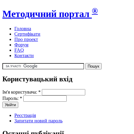
®
Методичний портал
Головна
Сертифікати
Про проект
Форум
FAQ
Контакти
Користувацький вхід
Ім'я користувача:
*
Пароль:
*
Реєстрація
Запитати новий пароль
Останні публікації