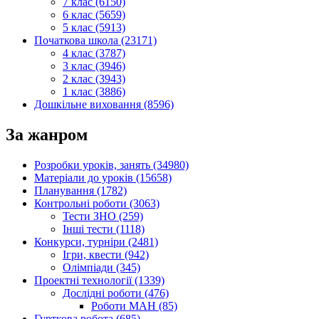
7 клас (6150)
6 клас (5659)
5 клас (5913)
Початкова школа (23171)
4 клас (3787)
3 клас (3946)
2 клас (3943)
1 клас (3886)
Дошкільне виховання (8596)
За жанром
Розробки уроків, занять (34980)
Матеріали до уроків (15658)
Планування (1782)
Контрольні роботи (3063)
Тести ЗНО (259)
Інші тести (1118)
Конкурси, турніри (2481)
Ігри, квести (942)
Олімпіади (345)
Проектні технології (1339)
Дослідні роботи (476)
Роботи МАН (85)
Гурткова робота (685)