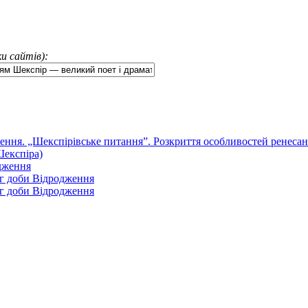
и сайтів):
ення. „Шекспірівське питання”. Розкриття особливостей ренесан
Шекспіра)
одження
рг доби Відродження
рг доби Відродження