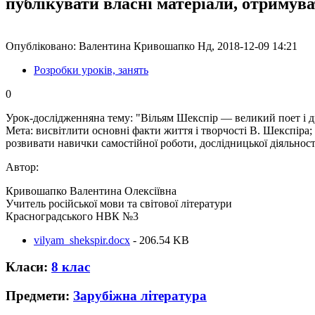
публікувати власні матеріали, отримув
Опубліковано: Валентина Кривошапко Нд, 2018-12-09 14:21
Розробки уроків, занять
0
Урок-дослідженняна тему: "Вільям Шекспір — великий поет і 
Мета: висвітлити основні факти життя і творчості В. Шекспіра; р
розвивати навички самостійної роботи, дослідницької діяльност
Автор:
Кривошапко Валентина Олексіївна
Учитель російської мови та світової літератури
Красноградського НВК №3
vilyam_shekspir.docx
- 206.54 KB
Класи:
8 клас
Предмети:
Зарубіжна література