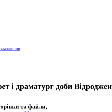
 замовлення
ет і драматург доби Відроджен
торінки та файли,