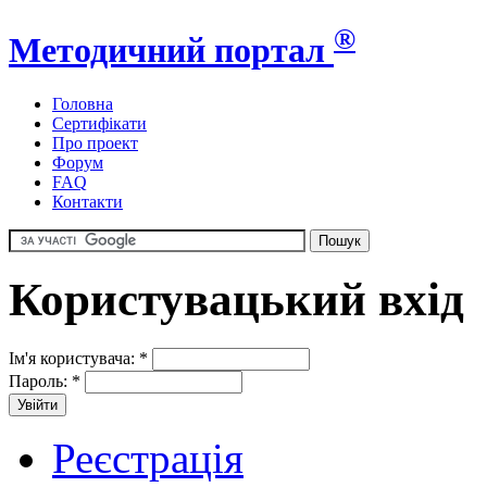
®
Методичний портал
Головна
Сертифікати
Про проект
Форум
FAQ
Контакти
Користувацький вхід
Ім'я користувача:
*
Пароль:
*
Реєстрація