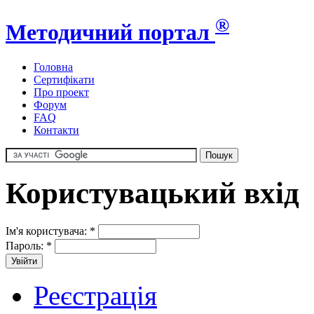
®
Методичний портал
Головна
Сертифікати
Про проект
Форум
FAQ
Контакти
Користувацький вхід
Ім'я користувача:
*
Пароль:
*
Реєстрація