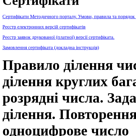
Сертифікати
Сертифікати Методичного порталу. Умови, правила та порядок
Реєстр електронних версій сертифікатів
Реєстр заявок друкованої (платної) версії сертифіката.
Замовлення сертифіката (докладна інструкція)
Правило ділення чис
ділення круглих ба
розрядні числа. Зад
ділення. Повторення
одноцифрове число