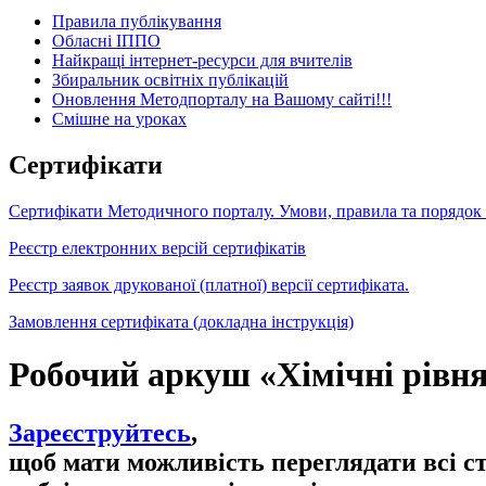
Правила публікування
Обласні ІППО
Найкращі інтернет-ресурси для вчителів
Збиральник освітніх публікацій
Оновлення Методпорталу на Вашому сайті!!!
Cмішне на уроках
Сертифікати
Сертифікати Методичного порталу. Умови, правила та порядок
Реєстр електронних версій сертифікатів
Реєстр заявок друкованої (платної) версії сертифіката.
Замовлення сертифіката (докладна інструкція)
Робочий аркуш «Хімічні рівня
Зареєструйтесь
,
щоб мати можливість переглядати всі с