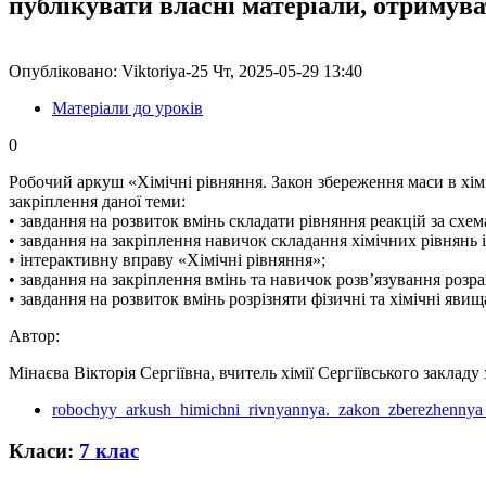
публікувати власні матеріали, отримув
Опубліковано: Viktoriya-25 Чт, 2025-05-29 13:40
Матеріали до уроків
0
Робочий аркуш «Хімічні рівняння. Закон збереження маси в хім
закріплення даної теми:
• завдання на розвиток вмінь складати рівняння реакцій за сх
• завдання на закріплення навичок складання хімічних рівнянь і
• інтерактивну вправу «Хімічні рівняння»;
• завдання на закріплення вмінь та навичок розв’язування розр
• завдання на розвиток вмінь розрізняти фізичні та хімічні явищ
Автор:
Мінаєва Вікторія Сергіївна, вчитель хімії Сергіївського закладу
robochyy_arkush_himichni_rivnyannya._zakon_zberezhennya
Класи:
7 клас