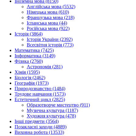
Іноземна мова (8150)
Англійська мова (5532)
Німецька мова (610)
Французька мова (218)
Іспанська мова (44)
Російська мова (922)
Історія (3864)
Історія України (2392)
Всесвітня історія (773)
Математика (7425)
Інформатика (3149)
Фізика (2760)
Астрономія (281)
Хімія (1595)
Біологія (2462)
Географія (1973)
Природознавство (1484)
Трудове навчання (1573)
Естетичний цикл (2825)
Образотворче мистецтво (911)
Музична культура (1187)
Художня культура (478)
Інші предмети (3564)
Позакласні заходи (4889)
Виховна робота (13533)