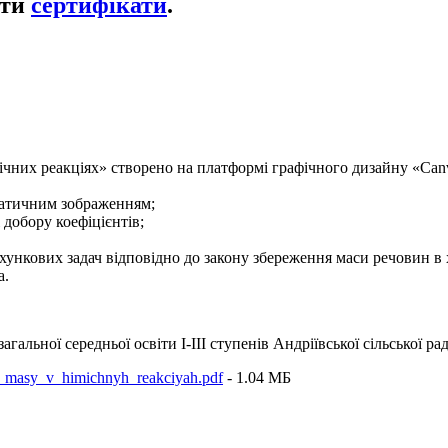
ати
сертифікати
.
ічних реакціях» створено на платформі графічного дизайну «Can
ематичним зображенням;
 добору коефіцієнтів;
ахункових задач відповідно до закону збереження маси речовин в 
а.
 загальної середньої освіти І-ІІІ ступенів Андріївської сільської
_masy_v_himichnyh_reakciyah.pdf
- 1.04 MБ