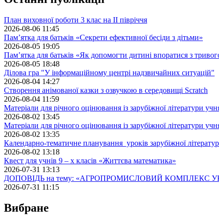
План виховної роботи 3 клас на II півріччя
2026-08-06 11:45
Пам’ятка для батьків «Секрети ефективної бесіди з дітьми»
2026-08-05 19:05
Пам’ятка для батьків «Як допомогти дитині впоратися з триво
2026-08-05 18:48
Ділова гра "У інформаційному центрі надзвичайних ситуацій"
2026-08-04 14:27
Створення анімованої казки з озвучкою в середовищі Scratch
2026-08-04 11:59
Матеріали для річного оцінювання із зарубіжної літератури учн
2026-08-02 13:45
Матеріали для річного оцінювання із зарубіжної літератури учн
2026-08-02 13:35
Календарно-тематичне планування уроків зарубіжної літератур
2026-08-02 13:18
Квест для учнів 9 – х класів «Життєва математика»
2026-07-31 13:13
ДОПОВІДЬ на тему: «АГРОПРОМИСЛОВИЙ КОМПЛЕКС У
2026-07-31 11:15
Вибране