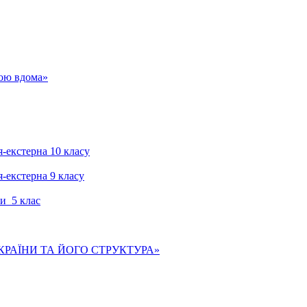
гою вдома»
я-екстерна 10 класу
я-екстерна 9 класу
и 5 клас
КРАЇНИ ТА ЙОГО СТРУКТУРА»