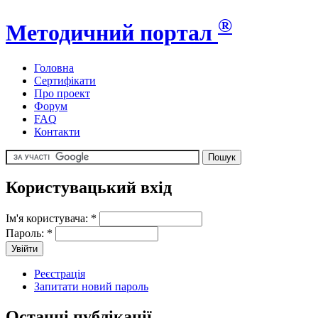
®
Методичний портал
Головна
Сертифікати
Про проект
Форум
FAQ
Контакти
Користувацький вхід
Ім'я користувача:
*
Пароль:
*
Реєстрація
Запитати новий пароль
Останні публікації