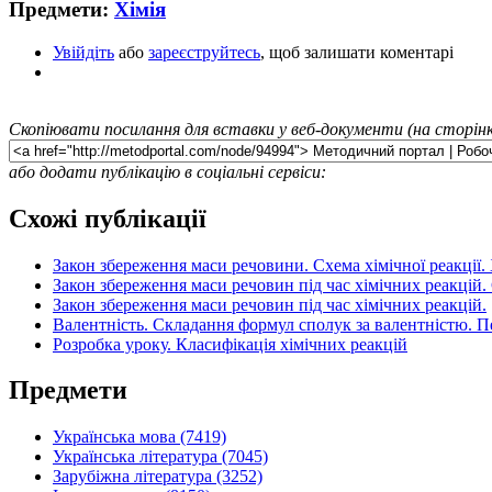
Предмети:
Хімія
Увійдіть
або
зареєструйтесь
, щоб залишати коментарі
Скопіювати посилання для вставки у веб-документи (на сторінк
або додати публікацію в соціальні сервіси:
Схожі публікації
Закон збереження маси речовини. Схема хімічної реакції. 
Закон збереження маси речовин під час хімічних реакцій. 
Закон збереження маси речовин під час хімічних реакцій.
Валентність. Складання формул сполук за валентністю. Пе
Розробка уроку. Класифікація хімічних реакцій
Предмети
Українська мова (7419)
Українська література (7045)
Зарубіжна література (3252)