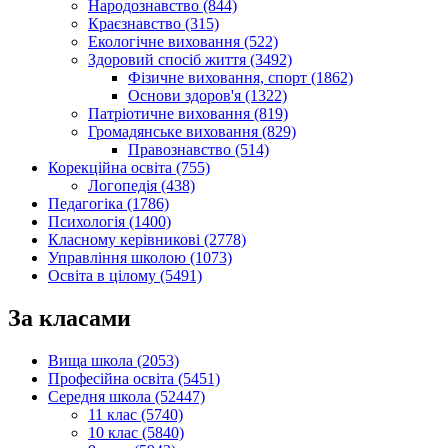
Народознавство (844)
Краєзнавство (315)
Екологічне виховання (522)
Здоровий спосіб життя (3492)
Фізичне виховання, спорт (1862)
Основи здоров'я (1322)
Патріотичне виховання (819)
Громадянське виховання (829)
Правознавство (514)
Корекційна освіта (755)
Логопедія (438)
Педагогіка (1786)
Психологія (1400)
Класному керівникові (2778)
Управління школою (1073)
Освіта в цілому (5491)
За класами
Вища школа (2053)
Професійна освіта (5451)
Середня школа (52447)
11 клас (5740)
10 клас (5840)