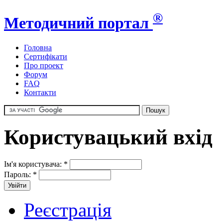
®
Методичний портал
Головна
Сертифікати
Про проект
Форум
FAQ
Контакти
Користувацький вхід
Ім'я користувача:
*
Пароль:
*
Реєстрація