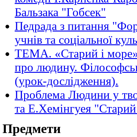
Бальзака "Гобсек"
Педрада з питання "Фор
учнів та соціальної кул
ТЕМА. «Старий і море»
про людину. Філософсь
(урок-дослідження).
Проблема Людини у тво
та Е.Хемінгуея "Старий
Предмети