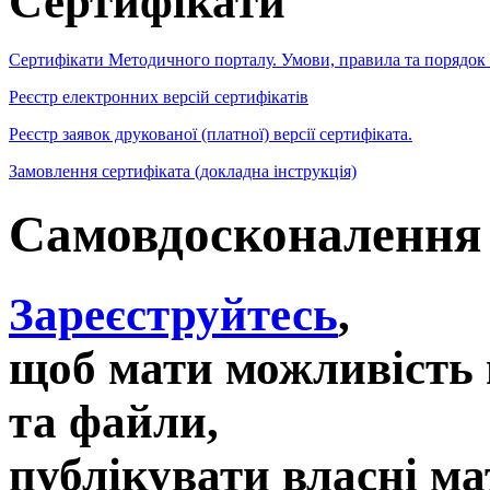
Сертифікати
Сертифікати Методичного порталу. Умови, правила та порядок
Реєстр електронних версій сертифікатів
Реєстр заявок друкованої (платної) версії сертифіката.
Замовлення сертифіката (докладна інструкція)
Самовдосконалення 
Зареєструйтесь
,
щоб мати можливість 
та файли,
публікувати власні ма