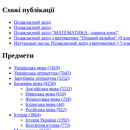
Схожі публікації
Позакласний захід
Позакласний захід
Позакласний захід "МАТЕМАТИКА - царица наук!"
Позакласний захід з математики "Перший мільйон" (9 кла
Натуральні числа. Позакласний захід з математики у 5 кла
Предмети
Українська мова (7419)
Українська література (7045)
Зарубіжна література (3252)
Іноземна мова (8150)
Англійська мова (5532)
Німецька мова (610)
Французька мова (218)
Іспанська мова (44)
Російська мова (922)
Історія (3864)
Історія України (2392)
Всесвітня історія (773)