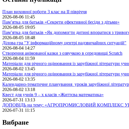
План виховної роботи 3 клас на II півріччя
2026-08-06 11:45
Пам’ятка для батьків «Секрети ефективної бесіди з дітьми»
2026-08-05 19:05
Пам’ятка для батьків «Як допомогти дитині впоратися з триво
2026-08-05 18:48
Ділова гра "У інформаційному центрі надзвичайних ситуацій"
2026-08-04 14:27
Створення анімованої казки з озвучкою в середовищі Scratch
2026-08-04 11:59
Матеріали для річного оцінювання із зарубіжної літератури учн
2026-08-02 13:45
Матеріали для річного оцінювання із зарубіжної літератури учн
2026-08-02 13:35
Календарно-тематичне планування уроків зарубіжної літератур
2026-08-02 13:18
Квест для учнів 9 – х класів «Життєва математика»
2026-07-31 13:13
ДОПОВІДЬ на тему: «АГРОПРОМИСЛОВИЙ КОМПЛЕКС У
2026-07-31 11:15
Вибране