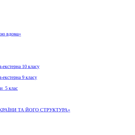
гою вдома»
я-екстерна 10 класу
я-екстерна 9 класу
и 5 клас
КРАЇНИ ТА ЙОГО СТРУКТУРА»