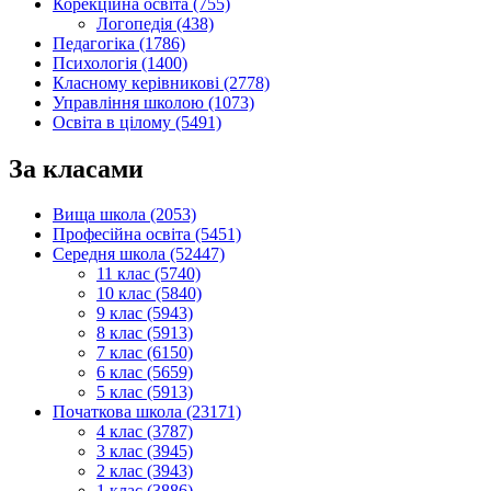
Корекційна освіта (755)
Логопедія (438)
Педагогіка (1786)
Психологія (1400)
Класному керівникові (2778)
Управління школою (1073)
Освіта в цілому (5491)
За класами
Вища школа (2053)
Професійна освіта (5451)
Середня школа (52447)
11 клас (5740)
10 клас (5840)
9 клас (5943)
8 клас (5913)
7 клас (6150)
6 клас (5659)
5 клас (5913)
Початкова школа (23171)
4 клас (3787)
3 клас (3945)
2 клас (3943)
1 клас (3886)