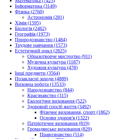
Математика (7425)
Інформатика (3149)
Фізика (2760)
Астрономія (281)
Хімія (1595)
Біологія (2462)
Географія (1973)
Природознавство (1484)
Трудове навчання (1573)
Естетичний цикл (2825)
Образотворче мистецтво (911)
Музична культура (1187)
Художня культура (478)
Інші предмети (3564)
Позакласні заходи (4889)
Виховна робота (13533)
Народознавство (844)
Краєзнавство (315)
Екологічне виховання (522)
Здоровий спосіб життя (3492)
Фізичне виховання, спорт (1862)
Основи здоров'я (1322)
Патріотичне виховання (819)
Громадянське виховання (829)
Правознавство (514)