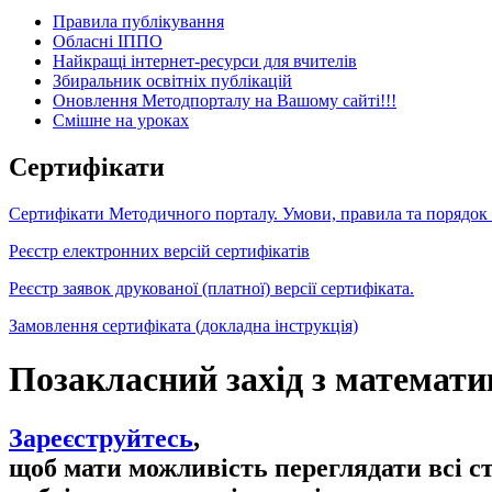
Правила публікування
Обласні ІППО
Найкращі інтернет-ресурси для вчителів
Збиральник освітніх публікацій
Оновлення Методпорталу на Вашому сайті!!!
Cмішне на уроках
Сертифікати
Сертифікати Методичного порталу. Умови, правила та порядок
Реєстр електронних версій сертифікатів
Реєстр заявок друкованої (платної) версії сертифіката.
Замовлення сертифіката (докладна інструкція)
Позакласний захід з математи
Зареєструйтесь
,
щоб мати можливість переглядати всі с