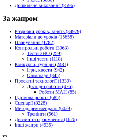
Дошкільне виховання (8596)
За жанром
Розробки уроків, занять (34979)
Матеріали до уроків (15658)
Планування (1782)
Контрольні роботи (3063)
Тести ЗНО (259)
Інші тести (1118)
Конкурси, турніри (2481)
Ігри, квести (942)
Олімпіади (345)
Проектні технології (1339)
Дослідні роботи (476)
Роботи МАН (85)
Гурткова робота (685)
Сценарії (8228)
Метод. рекомендації (6029)
Тренінги (561)
Дизайн та оформлення (1626)
Інші жанри (4535)