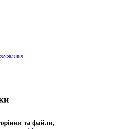
 замовлення
ки
торінки та файли,