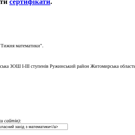
ати
сертифікати
.
 "Тижня математики".
ська ЗОШ І-ІІІ ступенів Ружинський район Житомирська област
и сайтів):