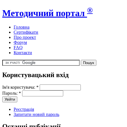
®
Методичний портал
Головна
Сертифікати
Про проект
Форум
FAQ
Контакти
Користувацький вхід
Ім'я користувача:
*
Пароль:
*
Реєстрація
Запитати новий пароль
Останні публікації