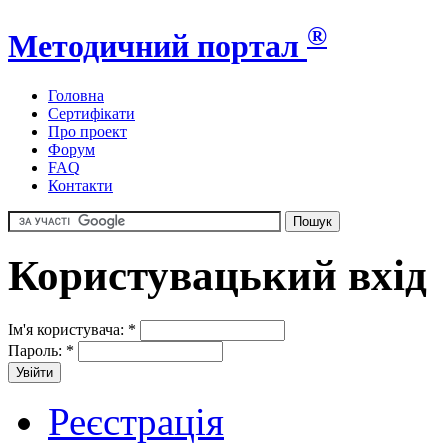
®
Методичний портал
Головна
Сертифікати
Про проект
Форум
FAQ
Контакти
Користувацький вхід
Ім'я користувача:
*
Пароль:
*
Реєстрація