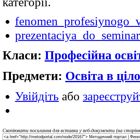
категорії.
fenomen_profesiynogo_
prezentaciya_do_seminar
Класи:
Професійна осві
Предмети:
Освіта в ціл
Увійдіть
або
зареєструй
Скопіювати посилання для вставки у веб-документи (на сторінк