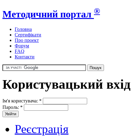
®
Методичний портал
Головна
Сертифікати
Про проект
Форум
FAQ
Контакти
Користувацький вхід
Ім'я користувача:
*
Пароль:
*
Реєстрація