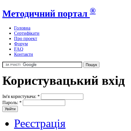
®
Методичний портал
Головна
Сертифікати
Про проект
Форум
FAQ
Контакти
Користувацький вхід
Ім'я користувача:
*
Пароль:
*
Реєстрація