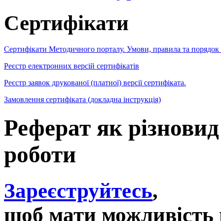
Сертифікати
Сертифікати Методичного порталу. Умови, правила та порядок
Реєстр електронних версій сертифікатів
Реєстр заявок друкованої (платної) версії сертифіката.
Замовлення сертифіката (докладна інструкція)
Реферат як різновид
роботи
Зареєструйтесь
,
щоб мати можливість 