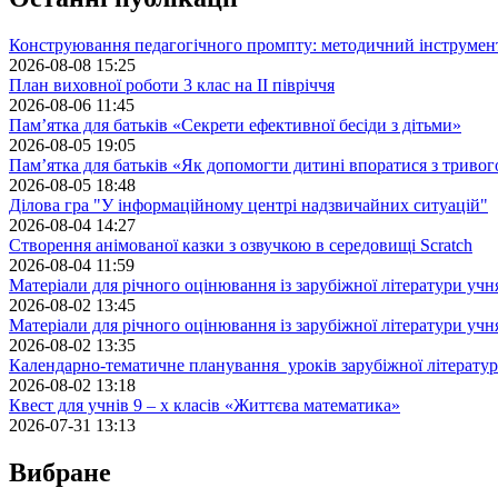
Конструювання педагогічного промпту: методичний інструмен
2026-08-08 15:25
План виховної роботи 3 клас на II півріччя
2026-08-06 11:45
Пам’ятка для батьків «Секрети ефективної бесіди з дітьми»
2026-08-05 19:05
Пам’ятка для батьків «Як допомогти дитині впоратися з триво
2026-08-05 18:48
Ділова гра "У інформаційному центрі надзвичайних ситуацій"
2026-08-04 14:27
Створення анімованої казки з озвучкою в середовищі Scratch
2026-08-04 11:59
Матеріали для річного оцінювання із зарубіжної літератури учн
2026-08-02 13:45
Матеріали для річного оцінювання із зарубіжної літератури учн
2026-08-02 13:35
Календарно-тематичне планування уроків зарубіжної літератур
2026-08-02 13:18
Квест для учнів 9 – х класів «Життєва математика»
2026-07-31 13:13
Вибране