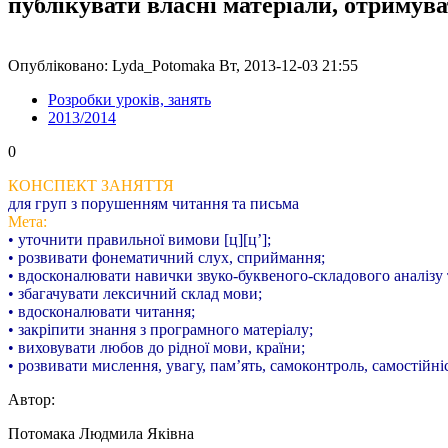
публікувати власні матеріали, отримув
Опубліковано: Lyda_Potomaka Вт, 2013-12-03 21:55
Розробки уроків, занять
2013/2014
0
КОНСПЕКТ ЗАНЯТТЯ
для груп з порушенням читання та письма
Мета:
• уточнити правильної вимови [ц][ц’];
• розвивати фонематичний слух, сприймання;
• вдосконалювати навички звуко-буквеного-складового аналізу т
• збагачувати лексичний склад мови;
• вдосконалювати читання;
• закріпити знання з програмного матеріалу;
• виховувати любов до рідної мови, країни;
• розвивати мислення, увагу, пам’ять, самоконтроль, самостійніс
Автор:
Потомака Людмила Яківна