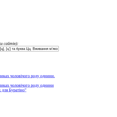
и сайтів):
нниках чоловічого роду однини.
нниках чоловічого роду однини
 для Буратіно”