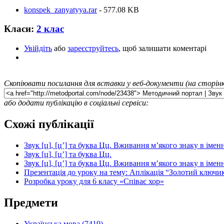
konspek_zanyatyya.rar
- 577.08 KB
Класи:
2 клас
Увійдіть
або
зареєструйтесь
, щоб залишати коментарі
Скопіювати посилання для вставки у веб-документи (на сторінк
або додати публікацію в соціальні сервіси:
Схожі публікації
Звук [ц], [ц’] та буква Цц. Вживання м’якого знаку в іме
Звук [ц], [ц’] та буква Цц.
Звук [ц], [ц’] та буква Цц. Вживання м’якого знаку в іме
Презентація до уроку на тему: Аплікація “Золотий ключик
Розробка уроку для 6 класу «Співає хор»
Предмети
Українська мова (7419)