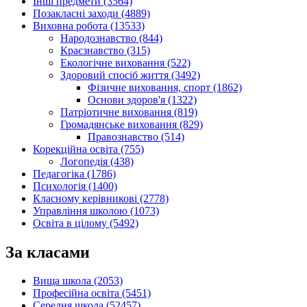
Інші предмети (3564)
Позакласні заходи (4889)
Виховна робота (13533)
Народознавство (844)
Краєзнавство (315)
Екологічне виховання (522)
Здоровий спосіб життя (3492)
Фізичне виховання, спорт (1862)
Основи здоров'я (1322)
Патріотичне виховання (819)
Громадянське виховання (829)
Правознавство (514)
Корекційна освіта (755)
Логопедія (438)
Педагогіка (1786)
Психологія (1400)
Класному керівникові (2778)
Управління школою (1073)
Освіта в цілому (5492)
За класами
Вища школа (2053)
Професійна освіта (5451)
Середня школа (52457)