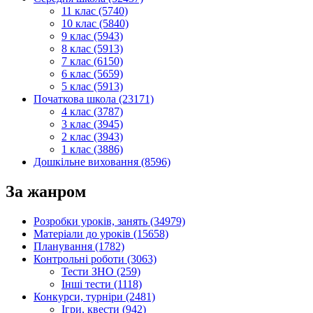
11 клас (5740)
10 клас (5840)
9 клас (5943)
8 клас (5913)
7 клас (6150)
6 клас (5659)
5 клас (5913)
Початкова школа (23171)
4 клас (3787)
3 клас (3945)
2 клас (3943)
1 клас (3886)
Дошкільне виховання (8596)
За жанром
Розробки уроків, занять (34979)
Матеріали до уроків (15658)
Планування (1782)
Контрольні роботи (3063)
Тести ЗНО (259)
Інші тести (1118)
Конкурси, турніри (2481)
Ігри, квести (942)