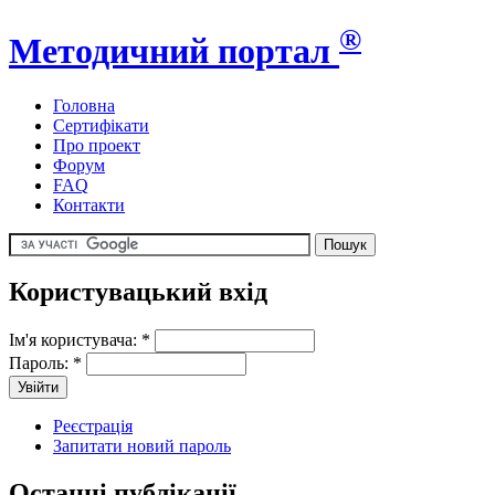
®
Методичний портал
Головна
Сертифікати
Про проект
Форум
FAQ
Контакти
Користувацький вхід
Ім'я користувача:
*
Пароль:
*
Реєстрація
Запитати новий пароль
Останні публікації