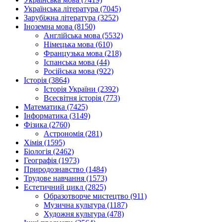
Українська література (7045)
Зарубіжна література (3252)
Іноземна мова (8150)
Англійська мова (5532)
Німецька мова (610)
Французька мова (218)
Іспанська мова (44)
Російська мова (922)
Історія (3864)
Історія України (2392)
Всесвітня історія (773)
Математика (7425)
Інформатика (3149)
Фізика (2760)
Астрономія (281)
Хімія (1595)
Біологія (2462)
Географія (1973)
Природознавство (1484)
Трудове навчання (1573)
Естетичний цикл (2825)
Образотворче мистецтво (911)
Музична культура (1187)
Художня культура (478)