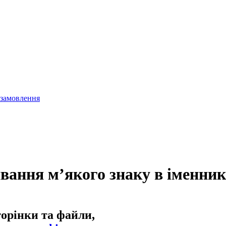
 замовлення
живання м’якого знаку в іменни
торінки та файли,