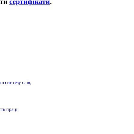
ати
сертифікати
.
а синтезу слів;
ть праці.