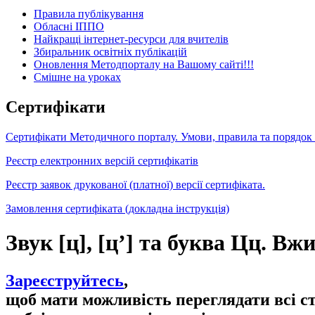
Правила публікування
Обласні ІППО
Найкращі інтернет-ресурси для вчителів
Збиральник освітніх публікацій
Оновлення Методпорталу на Вашому сайті!!!
Cмішне на уроках
Сертифікати
Сертифікати Методичного порталу. Умови, правила та порядок
Реєстр електронних версій сертифікатів
Реєстр заявок друкованої (платної) версії сертифіката.
Замовлення сертифіката (докладна інструкція)
Звук [ц], [ц’] та буква Цц. В
Зареєструйтесь
,
щоб мати можливість переглядати всі с