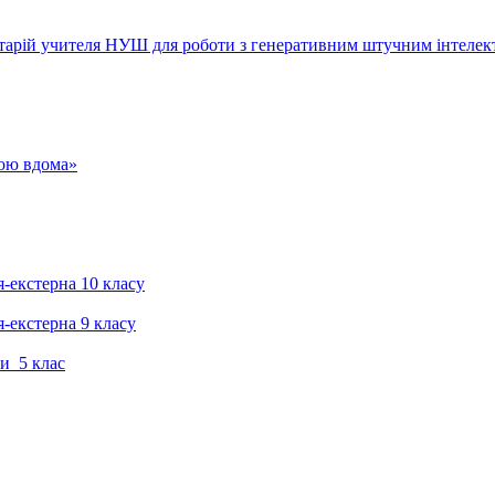
тарій учителя НУШ для роботи з генеративним штучним інтелек
гою вдома»
я-екстерна 10 класу
я-екстерна 9 класу
и 5 клас