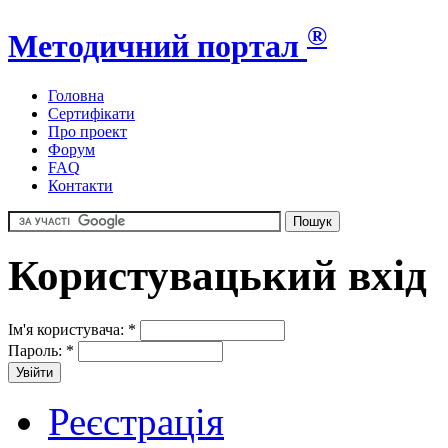
®
Методичний портал
Головна
Сертифікати
Про проект
Форум
FAQ
Контакти
Користувацький вхід
Ім'я користувача:
*
Пароль:
*
Реєстрація