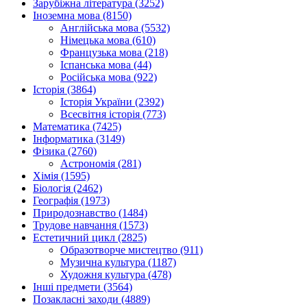
Зарубіжна література (3252)
Іноземна мова (8150)
Англійська мова (5532)
Німецька мова (610)
Французька мова (218)
Іспанська мова (44)
Російська мова (922)
Історія (3864)
Історія України (2392)
Всесвітня історія (773)
Математика (7425)
Інформатика (3149)
Фізика (2760)
Астрономія (281)
Хімія (1595)
Біологія (2462)
Географія (1973)
Природознавство (1484)
Трудове навчання (1573)
Естетичний цикл (2825)
Образотворче мистецтво (911)
Музична культура (1187)
Художня культура (478)
Інші предмети (3564)
Позакласні заходи (4889)