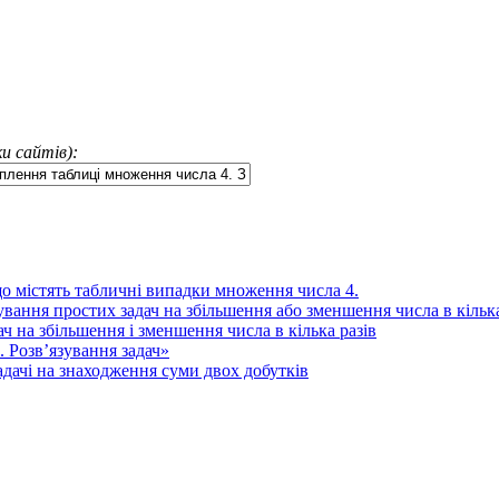
и сайтів):
 що містять табличні випадки множення числа 4.
вання простих задач на збільшення або зменшення числа в кілька
ч на збільшення і зменшення числа в кілька разів
 Розв’язування задач»
адачі на знаходження суми двох добутків