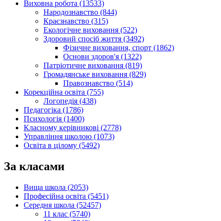
Виховна робота (13533)
Народознавство (844)
Краєзнавство (315)
Екологічне виховання (522)
Здоровий спосіб життя (3492)
Фізичне виховання, спорт (1862)
Основи здоров'я (1322)
Патріотичне виховання (819)
Громадянське виховання (829)
Правознавство (514)
Корекційна освіта (755)
Логопедія (438)
Педагогіка (1786)
Психологія (1400)
Класному керівникові (2778)
Управління школою (1073)
Освіта в цілому (5492)
За класами
Вища школа (2053)
Професійна освіта (5451)
Середня школа (52457)
11 клас (5740)