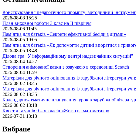
Конструювання педагогічного промпту: методичний інструмен
2026-08-08 15:25
План виховної роботи 3 клас на II півріччя
2026-08-06 11:45
Пам’ятка для батьків «Секрети ефективної бесіди з дітьми»
2026-08-05 19:05
Пам’ятка для батьків «Як допомогти дитині впоратися з триво
2026-08-05 18:48
Ділова гра "У інформаційному центрі надзвичайних ситуацій"
2026-08-04 14:27
Створення анімованої казки з озвучкою в середовищі Scratch
2026-08-04 11:59
Матеріали для річного оцінювання із зарубіжної літератури учн
2026-08-02 13:45
Матеріали для річного оцінювання із зарубіжної літератури учн
2026-08-02 13:35
Календарно-тематичне планування уроків зарубіжної літератур
2026-08-02 13:18
Квест для учнів 9 – х класів «Життєва математика»
2026-07-31 13:13
Вибране