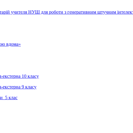
тарій учителя НУШ для роботи з генеративним штучним інтелек
гою вдома»
я-екстерна 10 класу
я-екстерна 9 класу
и 5 клас