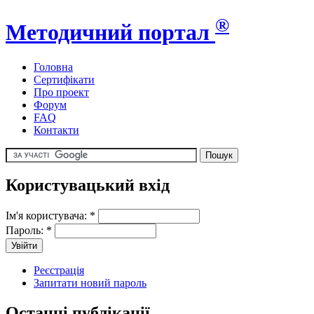
®
Методичний портал
Головна
Сертифікати
Про проект
Форум
FAQ
Контакти
Користувацький вхід
Ім'я користувача:
*
Пароль:
*
Реєстрація
Запитати новий пароль
Останні публікації