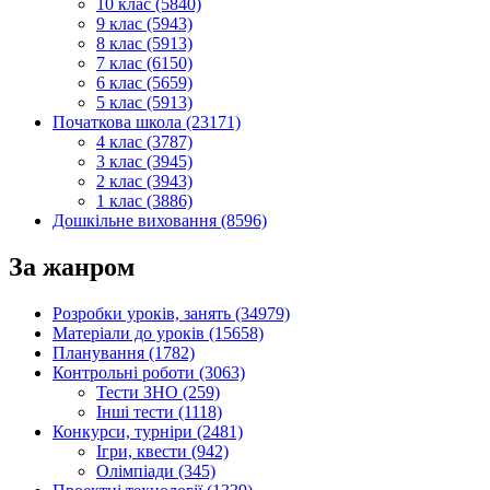
10 клас (5840)
9 клас (5943)
8 клас (5913)
7 клас (6150)
6 клас (5659)
5 клас (5913)
Початкова школа (23171)
4 клас (3787)
3 клас (3945)
2 клас (3943)
1 клас (3886)
Дошкільне виховання (8596)
За жанром
Розробки уроків, занять (34979)
Матеріали до уроків (15658)
Планування (1782)
Контрольні роботи (3063)
Тести ЗНО (259)
Інші тести (1118)
Конкурси, турніри (2481)
Ігри, квести (942)
Олімпіади (345)