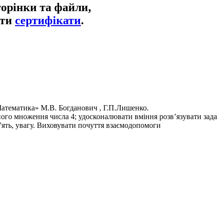
торінки та файли,
ати
сертифікати
.
Математика» М.В. Богданович , Г.П.Лишенко.
о множення числа 4; удосконалювати вміння розв’язувати задачі 
'ять, увагу. Виховувати почуття взаємодопомоги