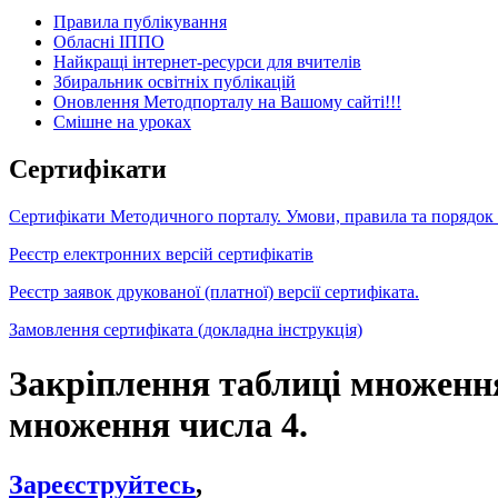
Правила публікування
Обласні ІППО
Найкращі інтернет-ресурси для вчителів
Збиральник освітніх публікацій
Оновлення Методпорталу на Вашому сайті!!!
Cмішне на уроках
Сертифікати
Сертифікати Методичного порталу. Умови, правила та порядок
Реєстр електронних версій сертифікатів
Реєстр заявок друкованої (платної) версії сертифіката.
Замовлення сертифіката (докладна інструкція)
Закріплення таблиці множення 
множення числа 4.
Зареєструйтесь
,