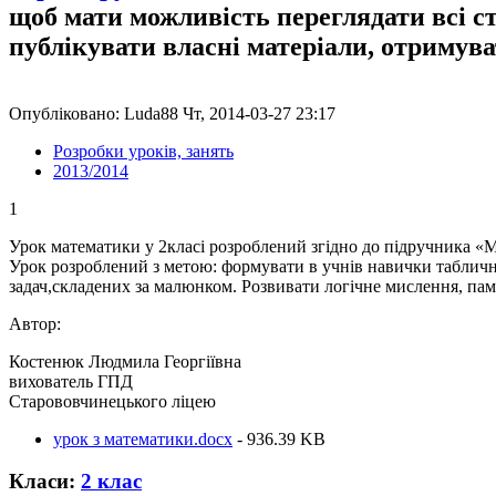
щоб мати можливість переглядати всі с
публікувати власні матеріали, отримув
Опубліковано: Luda88 Чт, 2014-03-27 23:17
Розробки уроків, занять
2013/2014
1
Урок математики у 2класі розроблений згідно до підручника «
Урок розроблений з метою: формувати в учнів навички табличног
задач,складених за малюнком. Розвивати логічне мислення, пам
Автор:
Костенюк Людмила Георгіївна
вихователь ГПД
Старововчинецького ліцею
урок з математики.docx
- 936.39 KB
Класи:
2 клас