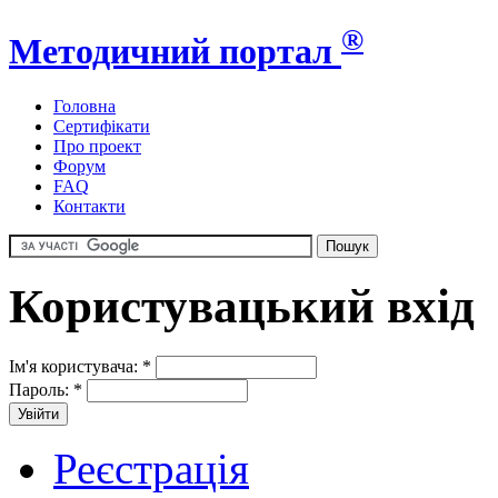
®
Методичний портал
Головна
Сертифікати
Про проект
Форум
FAQ
Контакти
Користувацький вхід
Ім'я користувача:
*
Пароль:
*
Реєстрація