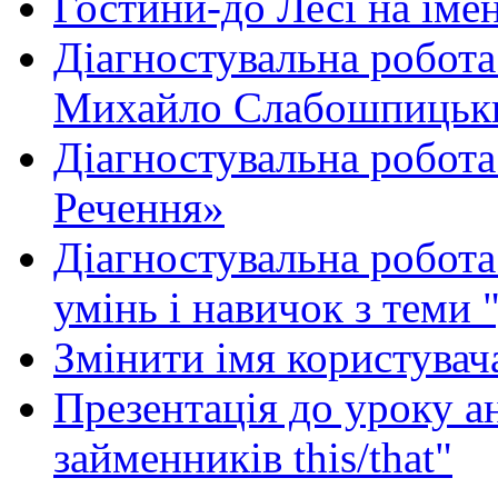
Гостини-до Лесі на іме
Діагностувальна робота
Михайло Слабошпицьк
Діагностувальна робота
Речення»
Діагностувальна робота 
умінь і навичок з теми 
Змінити імя користувача
Презентація до уроку а
займенників this/that"