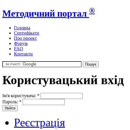
®
Методичний портал
Головна
Сертифікати
Про проект
Форум
FAQ
Контакти
Користувацький вхід
Ім'я користувача:
*
Пароль:
*
Реєстрація