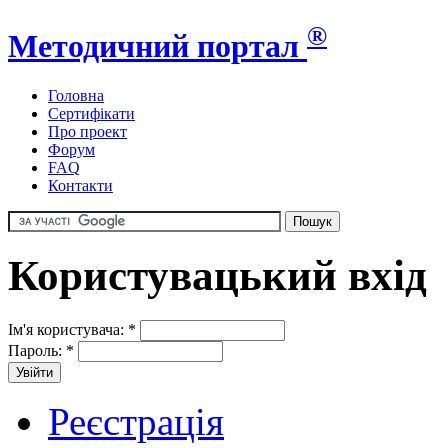
®
Методичний портал
Головна
Сертифікати
Про проект
Форум
FAQ
Контакти
Користувацький вхід
Ім'я користувача:
*
Пароль:
*
Реєстрація