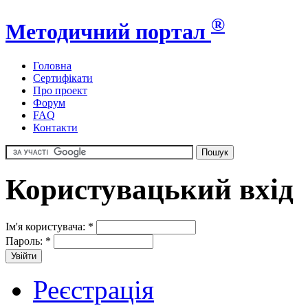
®
Методичний портал
Головна
Сертифікати
Про проект
Форум
FAQ
Контакти
Користувацький вхід
Ім'я користувача:
*
Пароль:
*
Реєстрація