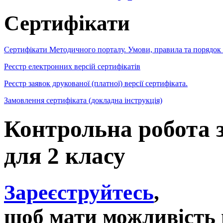
Сертифікати
Сертифікати Методичного порталу. Умови, правила та порядок
Реєстр електронних версій сертифікатів
Реєстр заявок друкованої (платної) версії сертифіката.
Замовлення сертифіката (докладна інструкція)
Контрольна робота з
для 2 класу
Зареєструйтесь
,
щоб мати можливість 