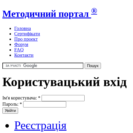
®
Методичний портал
Головна
Сертифікати
Про проект
Форум
FAQ
Контакти
Користувацький вхід
Ім'я користувача:
*
Пароль:
*
Реєстрація