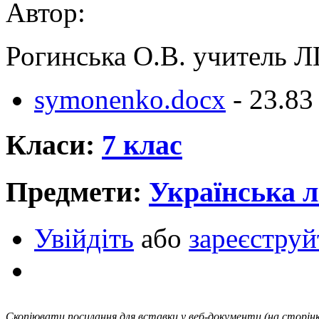
Автор:
Рогинська О.В. учитель Л
symonenko.docx
- 23.83
Класи:
7 клас
Предмети:
Українська л
Увійдіть
або
зареєструй
Скопіювати посилання для вставки у веб-документи (на сторінк