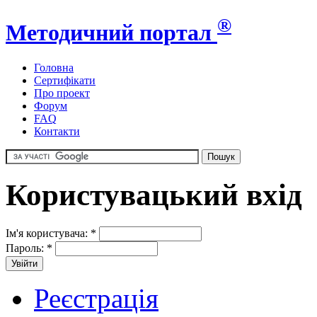
®
Методичний портал
Головна
Сертифікати
Про проект
Форум
FAQ
Контакти
Користувацький вхід
Ім'я користувача:
*
Пароль:
*
Реєстрація