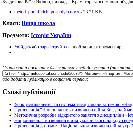
Булдикова Раїса Яківна, викладач Краматорського машинобудів
metod_portal_rich_pospolyta.docx
- 23.21 KB
Класи:
Вища школа
Предмети:
Історія України
Увійдіть
або
зареєструйтесь
, щоб залишати коментарі
Скопіювати посилання для вставки у веб-документи (на сторінк
або додати публікацію в соціальні сервіси:
Схожі публікації
Урок узагальнення та систематизації знань за темою «Нац
Презентація "Національно - визвольна війна Богдана Хме
Методична розробка відкритого заняття з дисципліни «Істо
Національно – визвольна війна українського народу сере
Презентація до теми: «Національно-визвольна війна украї