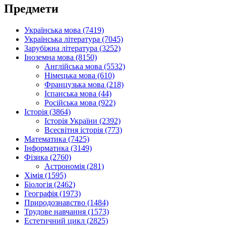
Предмети
Українська мова (7419)
Українська література (7045)
Зарубіжна література (3252)
Іноземна мова (8150)
Англійська мова (5532)
Німецька мова (610)
Французька мова (218)
Іспанська мова (44)
Російська мова (922)
Історія (3864)
Історія України (2392)
Всесвітня історія (773)
Математика (7425)
Інформатика (3149)
Фізика (2760)
Астрономія (281)
Хімія (1595)
Біологія (2462)
Географія (1973)
Природознавство (1484)
Трудове навчання (1573)
Естетичний цикл (2825)