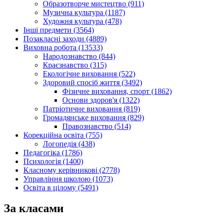
Образотворче мистецтво (911)
Музична культура (1187)
Художня культура (478)
Інші предмети (3564)
Позакласні заходи (4889)
Виховна робота (13533)
Народознавство (844)
Краєзнавство (315)
Екологічне виховання (522)
Здоровий спосіб життя (3492)
Фізичне виховання, спорт (1862)
Основи здоров'я (1322)
Патріотичне виховання (819)
Громадянське виховання (829)
Правознавство (514)
Корекційна освіта (755)
Логопедія (438)
Педагогіка (1786)
Психологія (1400)
Класному керівникові (2778)
Управління школою (1073)
Освіта в цілому (5491)
За класами