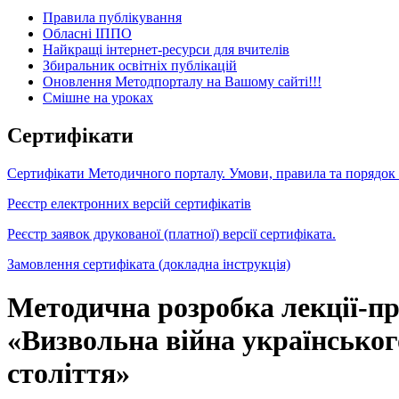
Правила публікування
Обласні ІППО
Найкращі інтернет-ресурси для вчителів
Збиральник освітніх публікацій
Оновлення Методпорталу на Вашому сайті!!!
Cмішне на уроках
Сертифікати
Сертифікати Методичного порталу. Умови, правила та порядок
Реєстр електронних версій сертифікатів
Реєстр заявок друкованої (платної) версії сертифіката.
Замовлення сертифіката (докладна інструкція)
Методична розробка лекції-пр
«Визвольна війна українськог
століття»