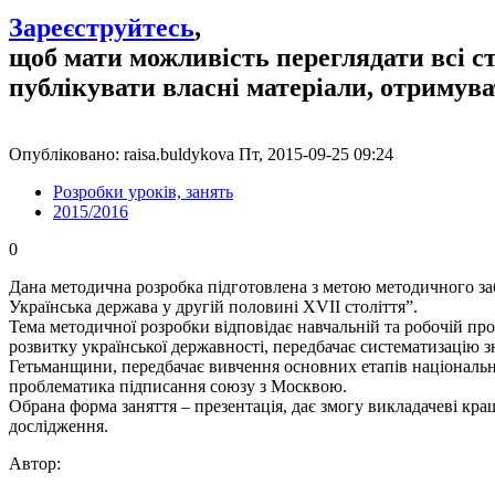
Зареєструйтесь
,
щоб мати можливість переглядати всі с
публікувати власні матеріали, отримув
Опубліковано: raisa.buldykova Пт, 2015-09-25 09:24
Розробки уроків, занять
2015/2016
0
Дана методична розробка підготовлена з метою методичного заб
Українська держава у другій половині XVII століття”.
Тема методичної розробки відповідає навчальній та робочій пр
розвитку української державності, передбачає систематизацію 
Гетьманщини, передбачає вивчення основних етапів національ
проблематика підписання союзу з Москвою.
Обрана форма заняття – презентація, дає змогу викладачеві кра
дослідження.
Автор: