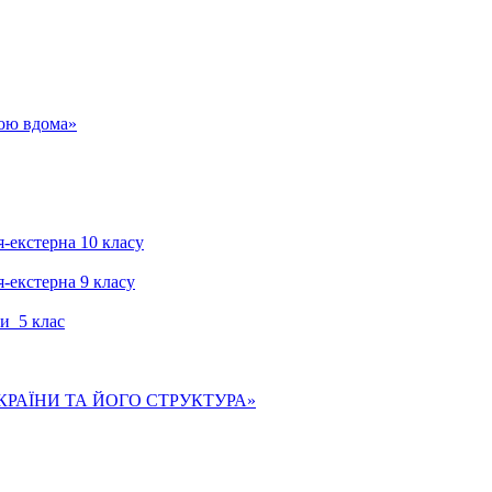
гою вдома»
я-екстерна 10 класу
я-екстерна 9 класу
и 5 клас
КРАЇНИ ТА ЙОГО СТРУКТУРА»