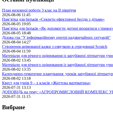
План виховної роботи 3 клас на II півріччя
2026-08-06 11:45
Пам’ятка для батьків «Секрети ефективної бесіди з дітьми»
2026-08-05 19:05
Пам’ятка для батьків «Як допомогти дитині впоратися з триво
2026-08-05 18:48
Ділова гра "У інформаційному центрі надзвичайних ситуацій"
2026-08-04 14:27
Створення анімованої казки з озвучкою в середовищі Scratch
2026-08-04 11:59
Матеріали для річного оцінювання із зарубіжної літератури учн
2026-08-02 13:45
Матеріали для річного оцінювання із зарубіжної літератури учн
2026-08-02 13:35
Календарно-тематичне планування уроків зарубіжної літератур
2026-08-02 13:18
Квест для учнів 9 – х класів «Життєва математика»
2026-07-31 13:13
ДОПОВІДЬ на тему: «АГРОПРОМИСЛОВИЙ КОМПЛЕКС У
2026-07-31 11:15
Вибране