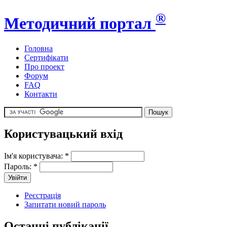
®
Методичний портал
Головна
Сертифікати
Про проект
Форум
FAQ
Контакти
Користувацький вхід
Ім'я користувача:
*
Пароль:
*
Реєстрація
Запитати новий пароль
Останні публікації