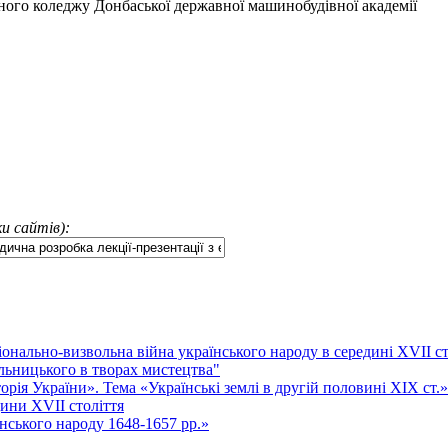
ного коледжу Донбаської державної машинобудівної академії
и сайтів):
іонально-визвольна війна українського народу в середині XVII с
льницького в творах мистецтва"
рія України». Тема «Українські землі в другій половині ХІХ ст.»
дини XVII століття
нського народу 1648-1657 рр.»