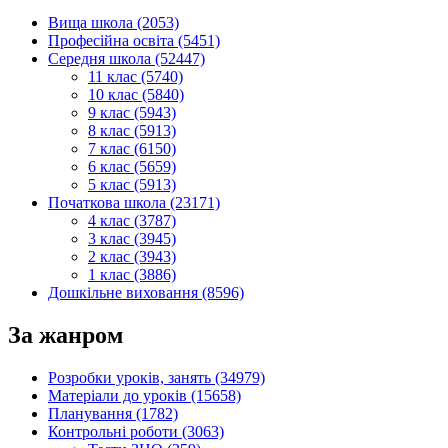
Вища школа (2053)
Професійна освіта (5451)
Середня школа (52447)
11 клас (5740)
10 клас (5840)
9 клас (5943)
8 клас (5913)
7 клас (6150)
6 клас (5659)
5 клас (5913)
Початкова школа (23171)
4 клас (3787)
3 клас (3945)
2 клас (3943)
1 клас (3886)
Дошкільне виховання (8596)
За жанром
Розробки уроків, занять (34979)
Матеріали до уроків (15658)
Планування (1782)
Контрольні роботи (3063)