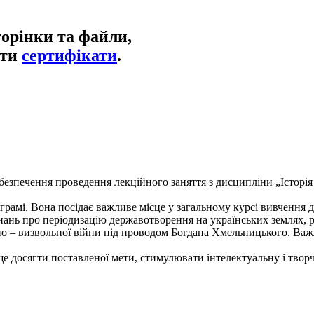
торінки та файли,
ати
сертифікати
.
езпечення проведення лекційного заняття з дисципліни „Історія 
ограмі. Вона посідає важливе місце у загальному курсі вивчення
знань про періодизацію державотворення на українських землях, р
но – визвольної війни під проводом Богдана Хмельницького. Ва
ще досягти поставленої мети, стимулювати інтелектуальну і творч