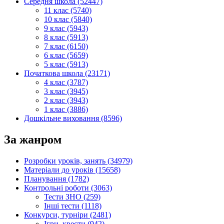
Середня школа (52447)
11 клас (5740)
10 клас (5840)
9 клас (5943)
8 клас (5913)
7 клас (6150)
6 клас (5659)
5 клас (5913)
Початкова школа (23171)
4 клас (3787)
3 клас (3945)
2 клас (3943)
1 клас (3886)
Дошкільне виховання (8596)
За жанром
Розробки уроків, занять (34979)
Матеріали до уроків (15658)
Планування (1782)
Контрольні роботи (3063)
Тести ЗНО (259)
Інші тести (1118)
Конкурси, турніри (2481)
Ігри, квести (942)