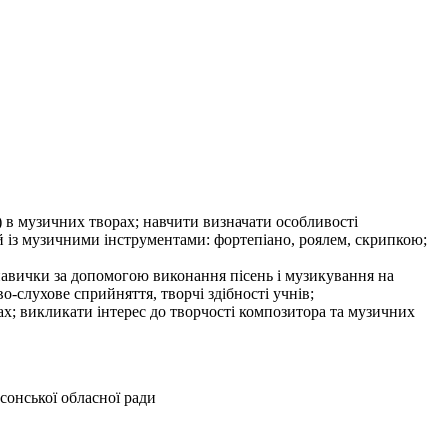
) в музичних творах; навчити визначати особливості
тей із музичними інструментами: фортепіано, роялем, скрипкою;
 навички за допомогою виконання пісень і музикування на
-слухове сприйняття, творчі здібності учнів;
ах; викликати інтерес до творчості композитора та музичних
сонської обласної ради