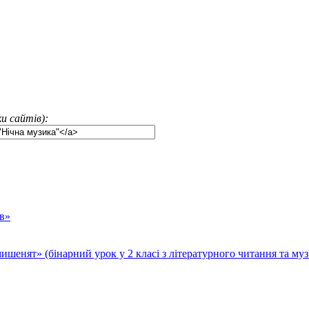
и сайтів):
в»
мишенят» (бінарний урок у 2 класі з літературного читання та му