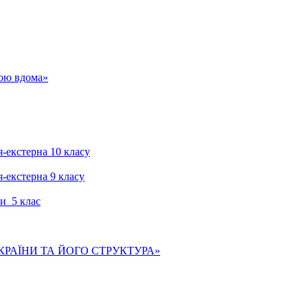
гою вдома»
я-екстерна 10 класу
я-екстерна 9 класу
и 5 клас
КРАЇНИ ТА ЙОГО СТРУКТУРА»