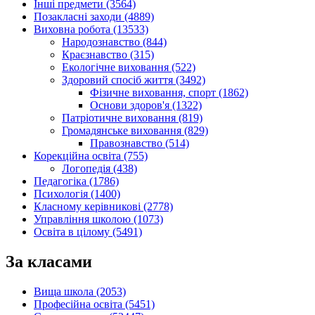
Інші предмети (3564)
Позакласні заходи (4889)
Виховна робота (13533)
Народознавство (844)
Краєзнавство (315)
Екологічне виховання (522)
Здоровий спосіб життя (3492)
Фізичне виховання, спорт (1862)
Основи здоров'я (1322)
Патріотичне виховання (819)
Громадянське виховання (829)
Правознавство (514)
Корекційна освіта (755)
Логопедія (438)
Педагогіка (1786)
Психологія (1400)
Класному керівникові (2778)
Управління школою (1073)
Освіта в цілому (5491)
За класами
Вища школа (2053)
Професійна освіта (5451)