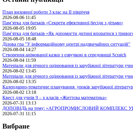
План виховної роботи 3 клас на II півріччя
2026-08-06 11:45
Пам’ятка для батьків «Секрети ефективної бесіди з дітьми»
2026-08-05 19:05
Пам’ятка для батьків «Як допомогти дитині впоратися з триво
2026-08-05 18:48
Ділова гра "У інформаційному центрі надзвичайних ситуацій"
2026-08-04 14:27
Створення анімованої казки з озвучкою в середовищі Scratch
2026-08-04 11:59
Матеріали для річного оцінювання із зарубіжної літератури учн
2026-08-02 13:45
Матеріали для річного оцінювання із зарубіжної літератури учн
2026-08-02 13:35
Календарно-тематичне планування уроків зарубіжної літератур
2026-08-02 13:18
Квест для учнів 9 – х класів «Життєва математика»
2026-07-31 13:13
ДОПОВІДЬ на тему: «АГРОПРОМИСЛОВИЙ КОМПЛЕКС У
2026-07-31 11:15
Вибране