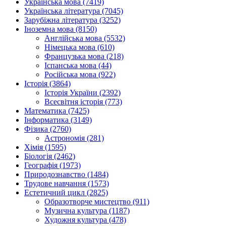
Українська мова (7419)
Українська література (7045)
Зарубіжна література (3252)
Іноземна мова (8150)
Англійська мова (5532)
Німецька мова (610)
Французька мова (218)
Іспанська мова (44)
Російська мова (922)
Історія (3864)
Історія України (2392)
Всесвітня історія (773)
Математика (7425)
Інформатика (3149)
Фізика (2760)
Астрономія (281)
Хімія (1595)
Біологія (2462)
Географія (1973)
Природознавство (1484)
Трудове навчання (1573)
Естетичний цикл (2825)
Образотворче мистецтво (911)
Музична культура (1187)
Художня культура (478)