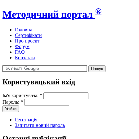
®
Методичний портал
Головна
Сертифікати
Про проект
Форум
FAQ
Контакти
Користувацький вхід
Ім'я користувача:
*
Пароль:
*
Реєстрація
Запитати новий пароль
Останні публікації