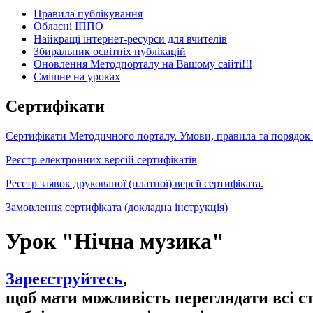
Правила публікування
Обласні ІППО
Найкращі інтернет-ресурси для вчителів
Збиральник освітніх публікацій
Оновлення Методпорталу на Вашому сайті!!!
Cмішне на уроках
Сертифікати
Сертифікати Методичного порталу. Умови, правила та порядок
Реєстр електронних версій сертифікатів
Реєстр заявок друкованої (платної) версії сертифіката.
Замовлення сертифіката (докладна інструкція)
Урок "Нічна музика"
Зареєструйтесь
,
щоб мати можливість переглядати всі с