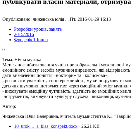
публікувати власні матеріали, отримув
Опубліковано: чижевська юлія ... Пт, 2016-01-29 16:13
Розробки уроків, занять
2015/2016
Фредерік Шопен
0
Тема: Нічна музика
Мета: - поглибити знання учнів про зображальні можливості муз
емоційного змісту, засобів музичної виразності, які відігріва
дати визначення поняття «ноктюрн» та «колискова»;
- розвивати уважність, спостережливість, музично-рухову та мо
дитячих шумових інструментах; через емоційний зміст музики Ф
- виховувати емоційну чутливість, здатність до емоційних хвил
інструментів; виховувати культуру слухача і виконавця, музичн
Автор:
Чижевська Юлія Валеріївна, вчитель муз.мистецтва КЗ "Таврійсь
10_urok_1_a_klas_konspekt.docx
- 26.21 KB