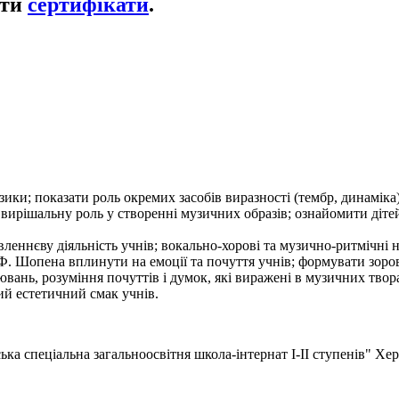
ати
сертифікати
.
ики; показати роль окремих засобів виразності (тембр, динаміка
ють вирішальну роль у створенні музичних образів; ознайомити ді
вленнєву діяльність учнів; вокально-хорові та музично-ритмічні
. Шопена вплинути на емоції та почуття учнів; формувати зорово
ювань, розуміння почуттів і думок, які виражені в музичних твор
ий естетичний смак учнів.
ка спеціальна загальноосвітня школа-інтернат І-ІІ ступенів" Хер