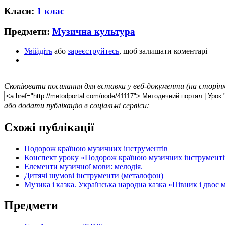
Класи:
1 клас
Предмети:
Музична культура
Увійдіть
або
зареєструйтесь
, щоб залишати коментарі
Скопіювати посилання для вставки у веб-документи (на сторінк
або додати публікацію в соціальні сервіси:
Схожі публікації
Подорож країною музичних інструментів
Конспект уроку «Подорож країною музичних інструменті
Елементи музичної мови: мелодія.
Дитячі шумові інструменти (металофон)
Музика і казка. Українська народна казка «Півник і двоє 
Предмети