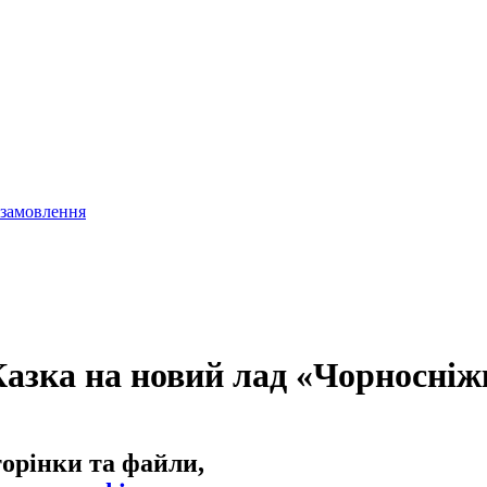
 замовлення
Казка на новий лад «Чорносніж
торінки та файли,