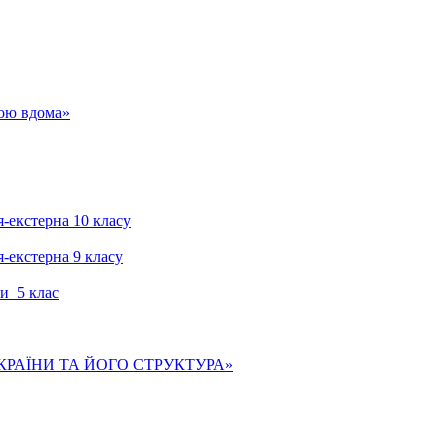
гою вдома»
я-екстерна 10 класу
я-екстерна 9 класу
и 5 клас
КРАЇНИ ТА ЙОГО СТРУКТУРА»