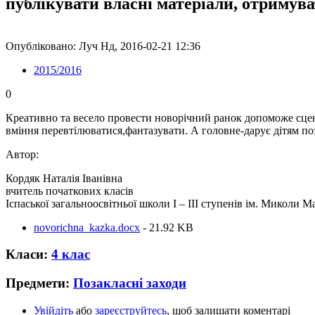
публікувати власні матеріали, отримув
Опубліковано: Луч Нд, 2016-02-21 12:36
2015/2016
0
Креативно та весело провести новорічний ранок допоможе сцена
вміння перевтілюватися,фантазувати. А головне-дарує дітям поз
Автор:
Кордяк Наталія Іванівна
вчитель початкових класів
Іспаської загальноосвітньої школи І – ІІІ ступенів ім. Миколи 
novorichna_kazka.docx
- 21.92 KB
Класи:
4 клас
Предмети:
Позакласні заходи
Увійдіть
або
зареєструйтесь
, щоб залишати коментарі