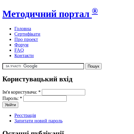
®
Методичний портал
Головна
Сертифікати
Про проект
Форум
FAQ
Контакти
Користувацький вхід
Ім'я користувача:
*
Пароль:
*
Реєстрація
Запитати новий пароль
Останні публікації