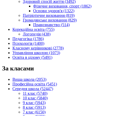
Здоровий спосіб життя (3492)
Фізичне виховання, спорт (1862)
Основи здоров'я (1322)
Патріотичне виховання (819)
Громадянське виховання (829)
Правознавство (514)
Корекційна освіта (755)
Логопедія (438)
Педагогіка (1786)
Психологія (1400)
Класному керівникові (2778)
Управління школою (1073)
Освіта в цілому (5491)
За класами
Вища школа (2053)
Професійна освіта (5451)
Середня школа (52447)
11 клас (5740)
10 клас (5840)
9 клас (5943)
8 клас (5913)
7 клас (6150)