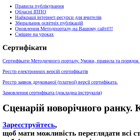
Правила публікування
Обласні ІППО
Найкращі інтернет-ресурси для вчителів
Збиральник освітніх публікацій
Оновлення Методпорталу на Вашому сайті!!!
Cмішне на уроках
Сертифікати
Сертифікати Методичного порталу. Умови, правила та порядок
Реєстр електронних версій сертифікатів
Реєстр заявок друкованої (платної) версії сертифіката.
Замовлення сертифіката (докладна інструкція)
Сценарій новорічного ранку. 
Зареєструйтесь
,
щоб мати можливість переглядати всі с