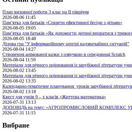
План виховної роботи 3 клас на II півріччя
2026-08-06 11:45
Пам’ятка для батьків «Секрети ефективної бесіди з дітьми»
2026-08-05 19:05
Пам’ятка для батьків «Як допомогти дитині впоратися з триво
2026-08-05 18:48
Ділова гра "У інформаційному центрі надзвичайних ситуацій"
2026-08-04 14:27
Створення анімованої казки з озвучкою в середовищі Scratch
2026-08-04 11:59
Матеріали для річного оцінювання із зарубіжної літератури учн
2026-08-02 13:45
Матеріали для річного оцінювання із зарубіжної літератури учн
2026-08-02 13:35
Календарно-тематичне планування уроків зарубіжної літератур
2026-08-02 13:18
Квест для учнів 9 – х класів «Життєва математика»
2026-07-31 13:13
ДОПОВІДЬ на тему: «АГРОПРОМИСЛОВИЙ КОМПЛЕКС У
2026-07-31 11:15
Вибране