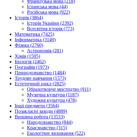
Французька мова (218)
Іспанська мова (44)
Російська мова (922)
Історія (3864)
Історія України (2392)
Всесвітня історія (773)
Математика (7425)
Інформатика (3149)
Фізика (2760)
Астрономія (281)
Хімія (1595)
Біологія (2462)
Географія (1973)
Природознавство (1484)
Трудове навчання (1573)
Естетичний цикл (2825)
Образотворче мистецтво (911)
Музична культура (1187)
Художня культура (478)
Інші предмети (3564)
Позакласні заходи (4889)
Виховна робота (13533)
Народознавство (844)
Краєзнавство (315)
Екологічне виховання (522)