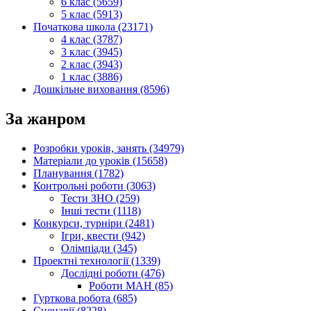
6 клас (5659)
5 клас (5913)
Початкова школа (23171)
4 клас (3787)
3 клас (3945)
2 клас (3943)
1 клас (3886)
Дошкільне виховання (8596)
За жанром
Розробки уроків, занять (34979)
Матеріали до уроків (15658)
Планування (1782)
Контрольні роботи (3063)
Тести ЗНО (259)
Інші тести (1118)
Конкурси, турніри (2481)
Ігри, квести (942)
Олімпіади (345)
Проектні технології (1339)
Дослідні роботи (476)
Роботи МАН (85)
Гурткова робота (685)
Сценарії (8228)