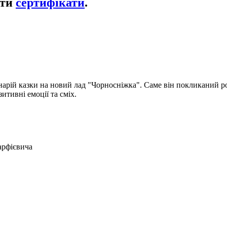
ати
сертифікати
.
рій казки на новий лад "Чорносніжка". Саме він покликаний розв
итивні емоції та сміх.
Марфієвича