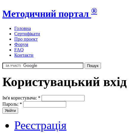
®
Методичний портал
Головна
Сертифікати
Про проект
Форум
FAQ
Контакти
Користувацький вхід
Ім'я користувача:
*
Пароль:
*
Реєстрація