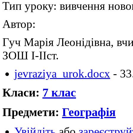
Тип уроку: вивчення новог
Автор:
Гуч Марія Леонідівна, вчи
ЗОШ І-ІІст.
jevraziya_urok.docx
- 33
Класи:
7 клас
Предмети:
Географія
Увійдіть
або
зареєструй