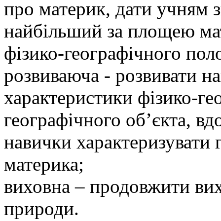
про материк, дати учням 
найбільший за площею мат
фізико-географічного поло
розвиваюча - розвивати н
характеристики фізико-ге
географічного об’єкта, вд
навички характеризувати 
материка;
виховна – продовжити вих
природи.