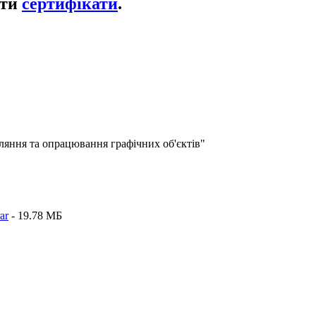
ати
сертифікати
.
вляння та опрацювання графічних об'єктів"
ar
- 19.78 MБ