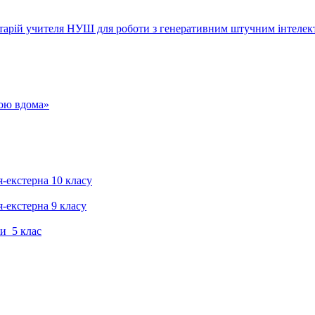
тарій учителя НУШ для роботи з генеративним штучним інтелек
гою вдома»
я-екстерна 10 класу
я-екстерна 9 класу
и 5 клас