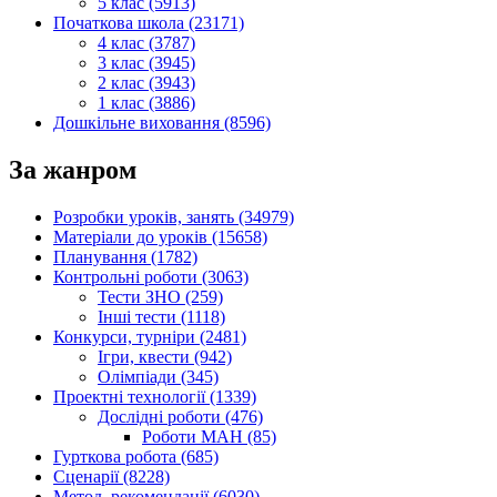
5 клас (5913)
Початкова школа (23171)
4 клас (3787)
3 клас (3945)
2 клас (3943)
1 клас (3886)
Дошкільне виховання (8596)
За жанром
Розробки уроків, занять (34979)
Матеріали до уроків (15658)
Планування (1782)
Контрольні роботи (3063)
Тести ЗНО (259)
Інші тести (1118)
Конкурси, турніри (2481)
Ігри, квести (942)
Олімпіади (345)
Проектні технології (1339)
Дослідні роботи (476)
Роботи МАН (85)
Гурткова робота (685)
Сценарії (8228)
Метод. рекомендації (6030)