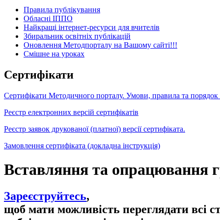
Правила публікування
Обласні ІППО
Найкращі інтернет-ресурси для вчителів
Збиральник освітніх публікацій
Оновлення Методпорталу на Вашому сайті!!!
Cмішне на уроках
Сертифікати
Сертифікати Методичного порталу. Умови, правила та порядок
Реєстр електронних версій сертифікатів
Реєстр заявок друкованої (платної) версії сертифіката.
Замовлення сертифіката (докладна інструкція)
Вставляння та опрацювання г
Зареєструйтесь
,
щоб мати можливість переглядати всі с