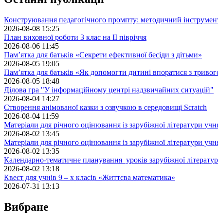
Конструювання педагогічного промпту: методичний інструмен
2026-08-08 15:25
План виховної роботи 3 клас на II півріччя
2026-08-06 11:45
Пам’ятка для батьків «Секрети ефективної бесіди з дітьми»
2026-08-05 19:05
Пам’ятка для батьків «Як допомогти дитині впоратися з триво
2026-08-05 18:48
Ділова гра "У інформаційному центрі надзвичайних ситуацій"
2026-08-04 14:27
Створення анімованої казки з озвучкою в середовищі Scratch
2026-08-04 11:59
Матеріали для річного оцінювання із зарубіжної літератури учн
2026-08-02 13:45
Матеріали для річного оцінювання із зарубіжної літератури учн
2026-08-02 13:35
Календарно-тематичне планування уроків зарубіжної літератур
2026-08-02 13:18
Квест для учнів 9 – х класів «Життєва математика»
2026-07-31 13:13
Вибране