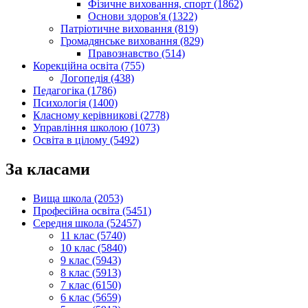
Фізичне виховання, спорт (1862)
Основи здоров'я (1322)
Патріотичне виховання (819)
Громадянське виховання (829)
Правознавство (514)
Корекційна освіта (755)
Логопедія (438)
Педагогіка (1786)
Психологія (1400)
Класному керівникові (2778)
Управління школою (1073)
Освіта в цілому (5492)
За класами
Вища школа (2053)
Професійна освіта (5451)
Середня школа (52457)
11 клас (5740)
10 клас (5840)
9 клас (5943)
8 клас (5913)
7 клас (6150)
6 клас (5659)