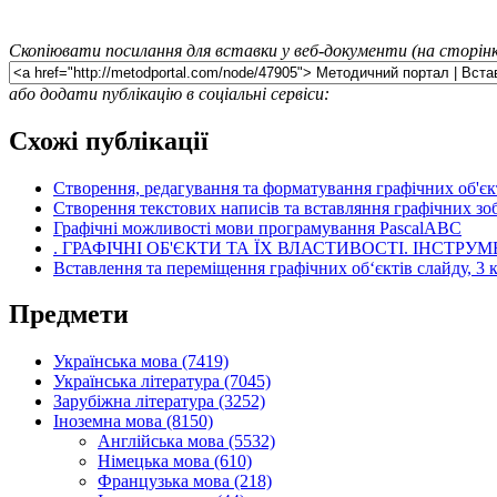
Скопіювати посилання для вставки у веб-документи (на сторінк
або додати публікацію в соціальні сервіси:
Схожі публікації
Створення, редагування та форматування графічних об'єк
Створення текстових написів та вставляння графічних зо
Графічні можливості мови програмування PascalABC
. ГРАФІЧНІ ОБ'ЄКТИ ТА ЇХ ВЛАСТИВОСТІ. ІНСТР
Вставлення та переміщення графічних об‘єктів слайду, 3 
Предмети
Українська мова (7419)
Українська література (7045)
Зарубіжна література (3252)
Іноземна мова (8150)
Англійська мова (5532)
Німецька мова (610)
Французька мова (218)