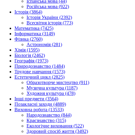
Іспанська мова (44)
Російська мова (922)
Історія (3864)
Історія України (2392)
Всесвітня історія (773)
Математика (7425)
Інформатика (3149)
Фізика (2760)
Астрономія (281)
Хімія (1595)
Біологія (2462)
Географія (1973)
Природознавство (1484)
Трудове навчання (1573)
Естетичний цикл (2825)
Образотворче мистецтво (911)
Музична культура (1187)
Художня культура (478)
Інші предмети (3564)
Позакласні заходи (4889)
Виховна робота (13533)
Народознавство (844)
Краєзнавство (315)
Екологічне виховання (522)
Здоровий спосіб життя (3492)