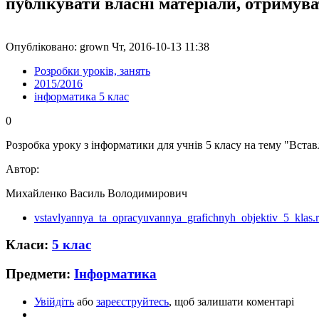
публікувати власні матеріали, отримув
Опубліковано: grown Чт, 2016-10-13 11:38
Розробки уроків, занять
2015/2016
інформатика 5 клас
0
Розробка уроку з інформатики для учнів 5 класу на тему "Вста
Автор:
Михайленко Василь Володимирович
vstavlyannya_ta_opracyuvannya_grafichnyh_objektiv_5_klas.r
Класи:
5 клас
Предмети:
Інформатика
Увійдіть
або
зареєструйтесь
, щоб залишати коментарі