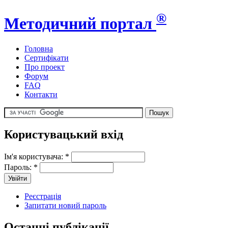
®
Методичний портал
Головна
Сертифікати
Про проект
Форум
FAQ
Контакти
Користувацький вхід
Ім'я користувача:
*
Пароль:
*
Реєстрація
Запитати новий пароль
Останні публікації