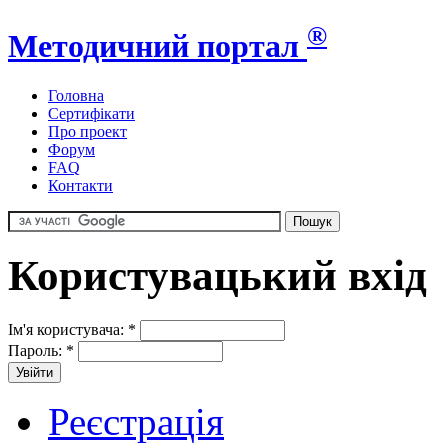
®
Методичний портал
Головна
Сертифікати
Про проект
Форум
FAQ
Контакти
Користувацький вхід
Ім'я користувача:
*
Пароль:
*
Реєстрація