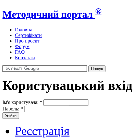
®
Методичний портал
Головна
Сертифікати
Про проект
Форум
FAQ
Контакти
Користувацький вхід
Ім'я користувача:
*
Пароль:
*
Реєстрація