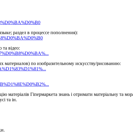
D0%B8%D0%BA%D0%B0
языке; раздел в процессе пополнения):
%D0%B8%D0%BA%D0%B0
 та відео:
D0%B7%D0%B8%D0%BA%...
ых материалов) по изобразительному искусству/рисованию:
0%BA%D1%83%D1%81%...
D0%BB%D1%8E%D0%B2%...
ію матеріалів Гіпермаркета знань і отримати матеріальну та мо
сі та ін.
ки.