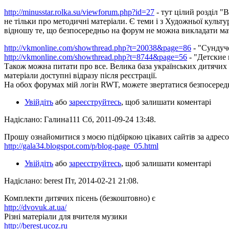
http://minusstar.rolka.su/viewforum.php?id=27
- тут цілий розділ "
не тільки про методичні матеріали. Є теми і з Художньої культ
відношу те, що безпосередньо на форум не можна викладати ма
http://vkmonline.com/showthread.php?t=20038&page=86
- "Сундуч
http://vkmonline.com/showthread.php?t=8744&page=56
- "Детские 
Також можна питати про все. Велика база українських дитячих 
матеріали доступні відразу після реєстрації.
На обох форумах мій логін RWT, можете звертатися безпосеред
Увійдіть
або
зареєструйтесь
, щоб залишати коментарі
Надіслано: Галина111 Сб, 2011-09-24 13:48.
Прошу ознайомитися з моєю підбіркою цікавих сайтів за адрес
http://gala34.blogspot.com/p/blog-page_05.html
Увійдіть
або
зареєструйтесь
, щоб залишати коментарі
Надіслано: berest Пт, 2014-02-21 21:08.
Комплекти дитячих пісень (безкоштовно) є
http://dvovuk.at.ua/
Різні матеріали для вчителя музики
http://berest.ucoz.ru