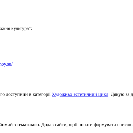
ожня культура":
moy.su/
ого доступний в категорії
Художньо-естетичний цикл
. Дякую за 
айомий з тематикою. Додав сайти, щоб почати формувати список.