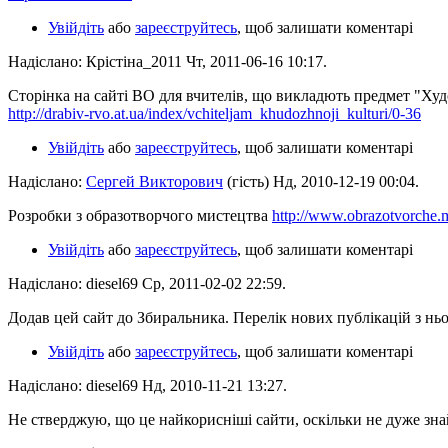
Увійдіть
або
зареєструйтесь
, щоб залишати коментарі
Надіслано: Крістіна_2011 Чт, 2011-06-16 10:17.
Сторінка на сайті ВО для вчителів, що викладють предмет "Худ
http://drabiv-rvo.at.ua/index/vchiteljam_khudozhnoji_kulturi/0-36
Увійдіть
або
зареєструйтесь
, щоб залишати коментарі
Надіслано:
Сергей Викторович
(гість) Нд, 2010-12-19 00:04.
Розробки з образотворчого мистецтва
http://www.obrazotvorche.
Увійдіть
або
зареєструйтесь
, щоб залишати коментарі
Надіслано: diesel69 Ср, 2011-02-02 22:59.
Додав цей сайт до Збиральника. Перелік нових публікацій з нь
Увійдіть
або
зареєструйтесь
, щоб залишати коментарі
Надіслано: diesel69 Нд, 2010-11-21 13:27.
Не стверджую, що це найкорисніші сайти, оскільки не дуже зн