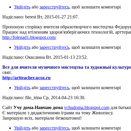
Увійдіть
або
зареєструйтесь
, щоб залишати коментарі
Надіслано: berest Вт, 2015-01-27 21:07.
Пропоную сторінку вчителя образотворчого мистецтва Федорук Оле
Працює над втіленням здоров'язберігаючих технологій, арттерап
http://folenad1.blogspot.com/
Увійдіть
або
зареєструйтесь
, щоб залишати коментарі
Надіслано: Окксанна Вт, 2015-01-13 23:52.
Все для вчителя музичного мистецтва та художньої культури
свят.
http://artteacher.ucoz.ru
Увійдіть
або
зареєструйтесь
, щоб залишати коментарі
Надіслано: filo_irina Ср, 2014-04-23 16:30.
Сайт
Учу дома-Навчаю дома
vchudoma.blogspot.com
для батькі
Є матеріали з дидактичними іграми на тему Живопису.
Запрошую всіх, матеріали безкоштовні!
Увійдіть
або
зареєструйтесь
, щоб залишати коментарі