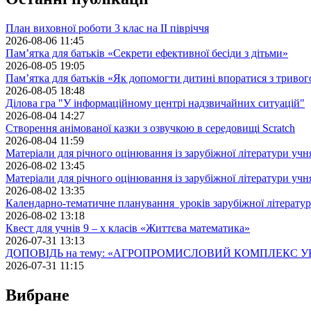
План виховної роботи 3 клас на II півріччя
2026-08-06 11:45
Пам’ятка для батьків «Секрети ефективної бесіди з дітьми»
2026-08-05 19:05
Пам’ятка для батьків «Як допомогти дитині впоратися з триво
2026-08-05 18:48
Ділова гра "У інформаційному центрі надзвичайних ситуацій"
2026-08-04 14:27
Створення анімованої казки з озвучкою в середовищі Scratch
2026-08-04 11:59
Матеріали для річного оцінювання із зарубіжної літератури учн
2026-08-02 13:45
Матеріали для річного оцінювання із зарубіжної літератури учн
2026-08-02 13:35
Календарно-тематичне планування уроків зарубіжної літератур
2026-08-02 13:18
Квест для учнів 9 – х класів «Життєва математика»
2026-07-31 13:13
ДОПОВІДЬ на тему: «АГРОПРОМИСЛОВИЙ КОМПЛЕКС У
2026-07-31 11:15
Вибране