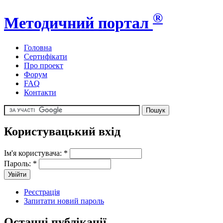
®
Методичний портал
Головна
Сертифікати
Про проект
Форум
FAQ
Контакти
Користувацький вхід
Ім'я користувача:
*
Пароль:
*
Реєстрація
Запитати новий пароль
Останні публікації