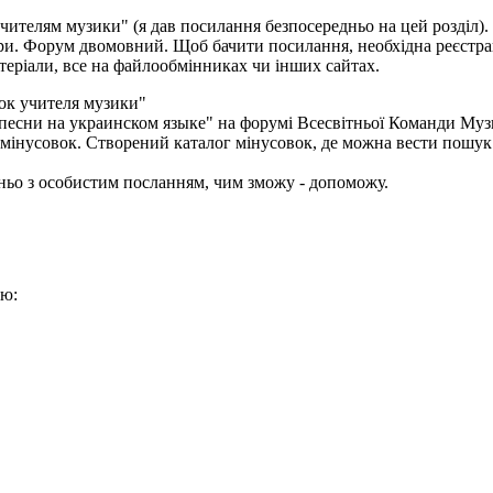
Вчителям музики" (я дав посилання безпосередньо на цей розділ)
ури. Форум двомовний. Щоб бачити посилання, необхідна реєстрац
теріали, все на файлообмінниках чи інших сайтах.
ок учителя музики"
песни на украинском языке" на форумі Всесвітньої Команди Муз
мінусовок. Створений каталог мінусовок, де можна вести пошук і
ньо з особистим посланням, чим зможу - допоможу.
ою: