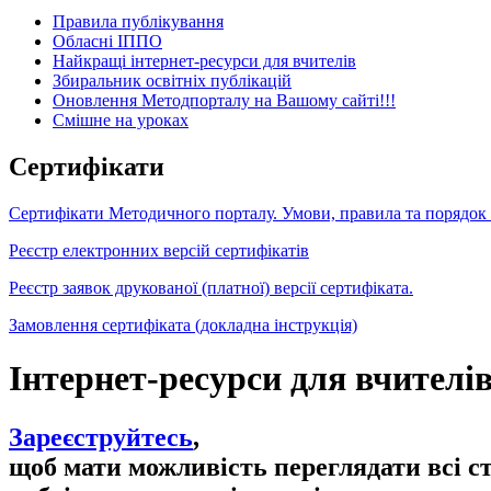
Правила публікування
Обласні ІППО
Найкращі інтернет-ресурси для вчителів
Збиральник освітніх публікацій
Оновлення Методпорталу на Вашому сайті!!!
Cмішне на уроках
Сертифікати
Сертифікати Методичного порталу. Умови, правила та порядок
Реєстр електронних версій сертифікатів
Реєстр заявок друкованої (платної) версії сертифіката.
Замовлення сертифіката (докладна інструкція)
Інтернет-ресурси для вчителі
Зареєструйтесь
,
щоб мати можливість переглядати всі с