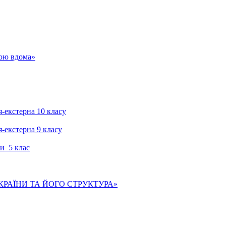
гою вдома»
я-екстерна 10 класу
я-екстерна 9 класу
и 5 клас
КРАЇНИ ТА ЙОГО СТРУКТУРА»