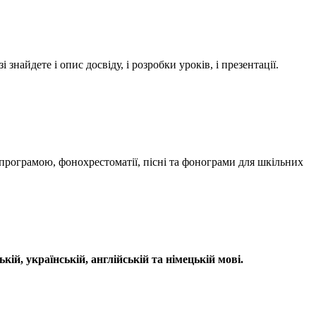
айдете і опис досвіду, і розробки уроків, і презентації.
ю програмою, фонохрестоматії, пісні та фонограми для шкільних
ькій, українській, англійській та німецькій мові.