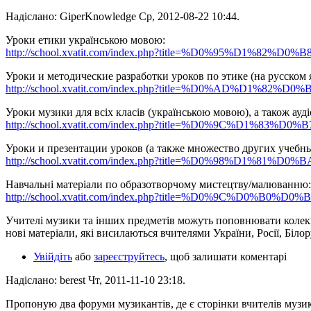
Надіслано: GiperKnowledge Ср, 2012-08-22 10:44.
Уроки етики українською мовою:
http://school.xvatit.com/index.php?title=%D0%95%D1%82%
Уроки и методические разработки уроков по этике (на русском 
http://school.xvatit.com/index.php?title=%D0%AD%D1%82
Уроки музики для всіх класів (українською мовою), а також аудіо
http://school.xvatit.com/index.php?title=%D0%9C%D1%83%
Уроки и презентации уроков (а также множество других учебн
http://school.xvatit.com/index.php?title=%D0%98%D1%81%D
Навчальні матеріали по образотворчому мистецтву/малюванню:
http://school.xvatit.com/index.php?title=%D0%9C%D0%B0%
Учителі музики та інших предметів можуть поповнювати колекц
нові матеріали, які висилаються вчителями України, Росії, Білору
Увійдіть
або
зареєструйтесь
, щоб залишати коментарі
Надіслано: berest Чт, 2011-11-10 23:18.
Пропоную два форуми музикантів, де є сторінки вчителів музи