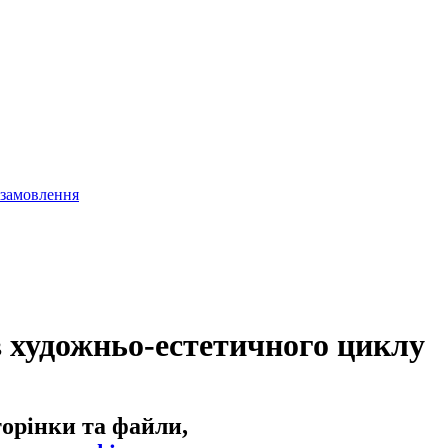
 замовлення
в художньо-естетичного циклу
торінки та файли,