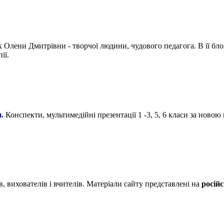
ни Дмитрівни - творчої людини, чудового педагога. В її блозі зн
ії.
.
Конспекти, мультимедійні презентації 1 -3, 5, 6 класи за ново
в, вихователів і вчителів. Матеріали сайту представлені на
російс