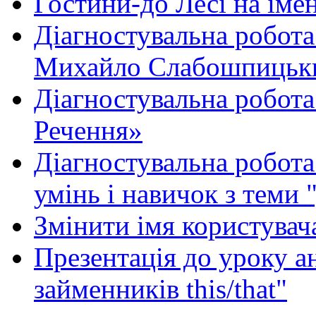
Гостини-до Лесі на іме
Діагностувальна робота
Михайло Слабошпицьк
Діагностувальна робота
Речення»
Діагностувальна робота 
умінь і навичок з теми 
Змінити імя користувача
Презентація до уроку а
займенників this/that"