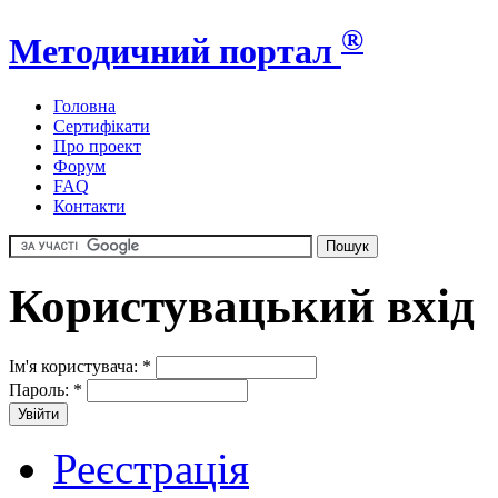
®
Методичний портал
Головна
Сертифікати
Про проект
Форум
FAQ
Контакти
Користувацький вхід
Ім'я користувача:
*
Пароль:
*
Реєстрація