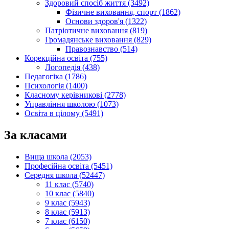
Здоровий спосіб життя (3492)
Фізичне виховання, спорт (1862)
Основи здоров'я (1322)
Патріотичне виховання (819)
Громадянське виховання (829)
Правознавство (514)
Корекційна освіта (755)
Логопедія (438)
Педагогіка (1786)
Психологія (1400)
Класному керівникові (2778)
Управління школою (1073)
Освіта в цілому (5491)
За класами
Вища школа (2053)
Професійна освіта (5451)
Середня школа (52447)
11 клас (5740)
10 клас (5840)
9 клас (5943)
8 клас (5913)
7 клас (6150)