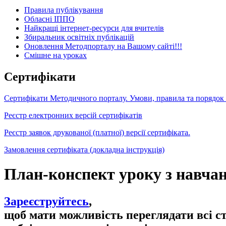
Правила публікування
Обласні ІППО
Найкращі інтернет-ресурси для вчителів
Збиральник освітніх публікацій
Оновлення Методпорталу на Вашому сайті!!!
Cмішне на уроках
Сертифікати
Сертифікати Методичного порталу. Умови, правила та порядок
Реєстр електронних версій сертифікатів
Реєстр заявок друкованої (платної) версії сертифіката.
Замовлення сертифіката (докладна інструкція)
План-конспект уроку з навчан
Зареєструйтесь
,
щоб мати можливість переглядати всі с