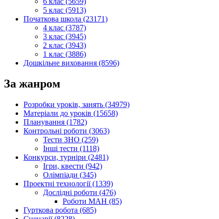
6 клас (5659)
5 клас (5913)
Початкова школа (23171)
4 клас (3787)
3 клас (3945)
2 клас (3943)
1 клас (3886)
Дошкільне виховання (8596)
За жанром
Розробки уроків, занять (34979)
Матеріали до уроків (15658)
Планування (1782)
Контрольні роботи (3063)
Тести ЗНО (259)
Інші тести (1118)
Конкурси, турніри (2481)
Ігри, квести (942)
Олімпіади (345)
Проектні технології (1339)
Дослідні роботи (476)
Роботи МАН (85)
Гурткова робота (685)
Сценарії (8228)