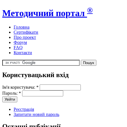
®
Методичний портал
Головна
Сертифікати
Про проект
Форум
FAQ
Контакти
Користувацький вхід
Ім'я користувача:
*
Пароль:
*
Реєстрація
Запитати новий пароль
Останні публікації