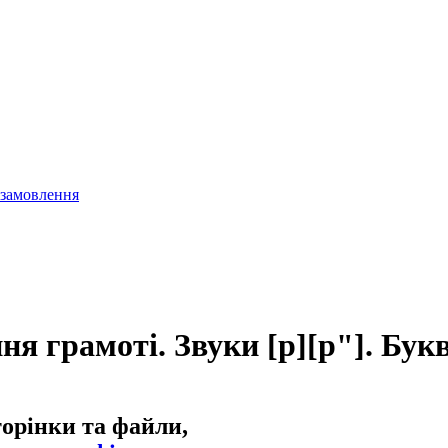
 замовлення
ня грамоті. Звуки [р][р"]. Бук
торінки та файли,