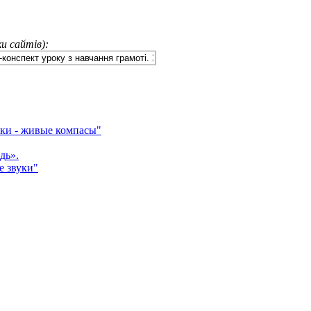
и сайтів):
ки - живые компасы"
дь».
е звуки"