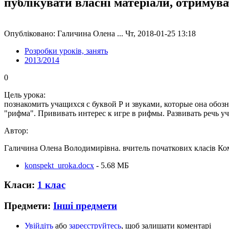
публікувати власні матеріали, отримув
Опубліковано: Галичина Олена ... Чт, 2018-01-25 13:18
Розробки уроків, занять
2013/2014
0
Цель урока:
познакомить учащихся с буквой Р и звуками, которые она обоз
"рифма". Прививать интерес к игре в рифмы. Развивать речь у
Автор:
Галичина Олена Володимирівна. вчитель початкових класів Ком
konspekt_uroka.docx
- 5.68 MБ
Класи:
1 клас
Предмети:
Інші предмети
Увійдіть
або
зареєструйтесь
, щоб залишати коментарі