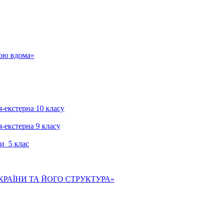
гою вдома»
я-екстерна 10 класу
я-екстерна 9 класу
и 5 клас
КРАЇНИ ТА ЙОГО СТРУКТУРА»