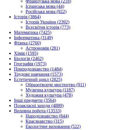
Французька мова (218)
Іспанська мова (44)
Російська мова (922)
Історія (3864)
Історія України (2392)
Всесвітня історія (773)
Математика (7425)
Інформатика (3149)
Фізика (2760)
Астрономія (281)
Хімія (1595)
Біологія (2462)
Географія (1973)
Природознавство (1484)
Трудове навчання (1573)
Естетичний цикл (2825)
Образотворче мистецтво (911)
Музична культура (1187)
Художня культура (478)
Інші предмети (3564)
Позакласні заходи (4889)
Виховна робота (13533)
Народознавство (844)
Краєзнавство (315)
Екологічне виховання (522)