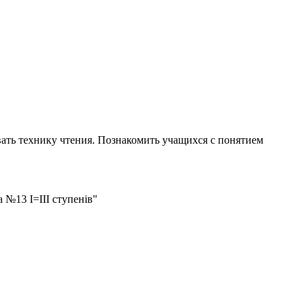
вать технику чтения. Познакомить учащихся с понятием
 №13 І=ІІІ ступенів"