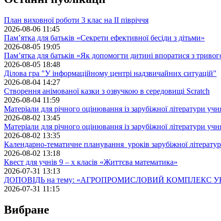
План виховної роботи 3 клас на II півріччя
2026-08-06 11:45
Пам’ятка для батьків «Секрети ефективної бесіди з дітьми»
2026-08-05 19:05
Пам’ятка для батьків «Як допомогти дитині впоратися з триво
2026-08-05 18:48
Ділова гра "У інформаційному центрі надзвичайних ситуацій"
2026-08-04 14:27
Створення анімованої казки з озвучкою в середовищі Scratch
2026-08-04 11:59
Матеріали для річного оцінювання із зарубіжної літератури учн
2026-08-02 13:45
Матеріали для річного оцінювання із зарубіжної літератури учн
2026-08-02 13:35
Календарно-тематичне планування уроків зарубіжної літератур
2026-08-02 13:18
Квест для учнів 9 – х класів «Життєва математика»
2026-07-31 13:13
ДОПОВІДЬ на тему: «АГРОПРОМИСЛОВИЙ КОМПЛЕКС У
2026-07-31 11:15
Вибране