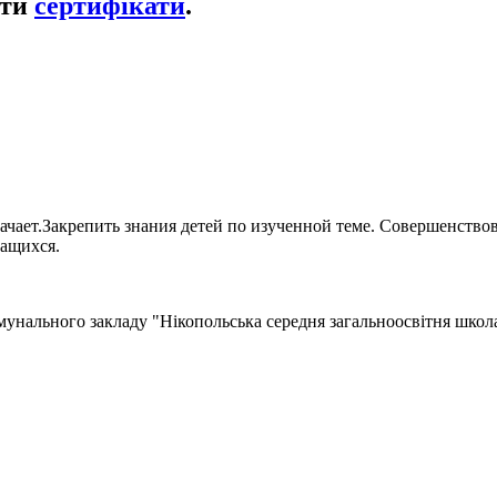
ати
сертифікати
.
начает.Закрепить знания детей по изученной теме. Совершенство
чащихся.
унального закладу "Нікопольська середня загальноосвітня школа