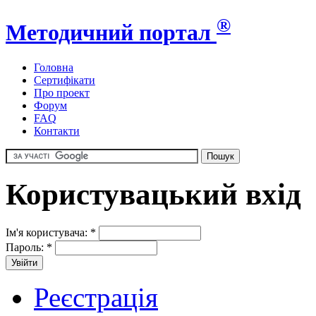
®
Методичний портал
Головна
Сертифікати
Про проект
Форум
FAQ
Контакти
Користувацький вхід
Ім'я користувача:
*
Пароль:
*
Реєстрація