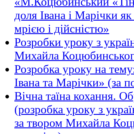
«М.Коцюбинський «Тіні
доля Івана і Марічки я
мрією і дійсністю»
Розробки уроку з україн
Михайла Коцюбинського 
Розробка уроку на тему
Івана та Марічки» (за п
Вічна таїна кохання. Об
(розробка уроку з украї
за твором Михайла Коц