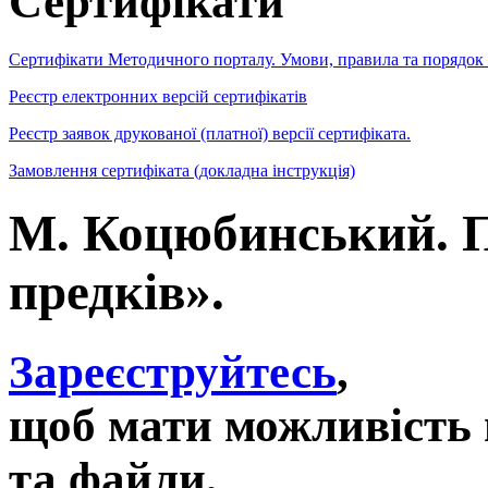
Сертифікати
Сертифікати Методичного порталу. Умови, правила та порядок
Реєстр електронних версій сертифікатів
Реєстр заявок друкованої (платної) версії сертифіката.
Замовлення сертифіката (докладна інструкція)
М. Коцюбинський. По
предків».
Зареєструйтесь
,
щоб мати можливість 
та файли,