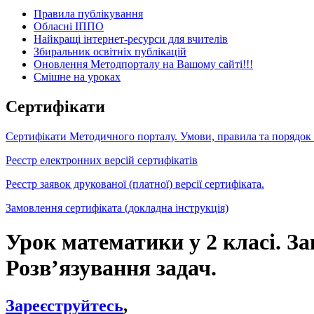
Правила публікування
Обласні ІППО
Найкращі інтернет-ресурси для вчителів
Збиральник освітніх публікацій
Оновлення Методпорталу на Вашому сайті!!!
Cмішне на уроках
Сертифікати
Сертифікати Методичного порталу. Умови, правила та порядок
Реєстр електронних версій сертифікатів
Реєстр заявок друкованої (платної) версії сертифіката.
Замовлення сертифіката (докладна інструкція)
Урок математики у 2 класі. З
Розв’язування задач.
Зареєструйтесь
,