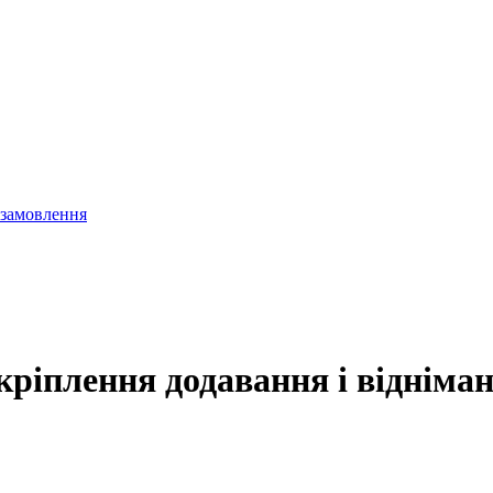
 замовлення
акріплення додавання і відніма