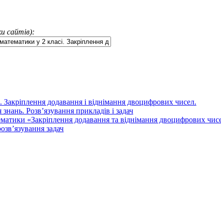
и сайтів):
ч. Закріплення додавання і віднімання двоцифрових чисел.
знань. Розв’язування прикладів і задач
матики «Закріплення додавання та віднімання двоцифрових чисе
озв’язування задач