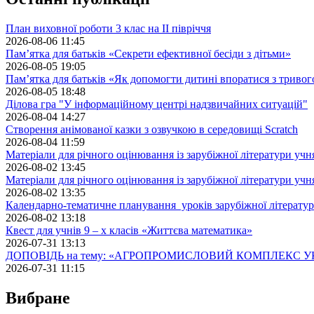
План виховної роботи 3 клас на II півріччя
2026-08-06 11:45
Пам’ятка для батьків «Секрети ефективної бесіди з дітьми»
2026-08-05 19:05
Пам’ятка для батьків «Як допомогти дитині впоратися з триво
2026-08-05 18:48
Ділова гра "У інформаційному центрі надзвичайних ситуацій"
2026-08-04 14:27
Створення анімованої казки з озвучкою в середовищі Scratch
2026-08-04 11:59
Матеріали для річного оцінювання із зарубіжної літератури учн
2026-08-02 13:45
Матеріали для річного оцінювання із зарубіжної літератури учн
2026-08-02 13:35
Календарно-тематичне планування уроків зарубіжної літератур
2026-08-02 13:18
Квест для учнів 9 – х класів «Життєва математика»
2026-07-31 13:13
ДОПОВІДЬ на тему: «АГРОПРОМИСЛОВИЙ КОМПЛЕКС У
2026-07-31 11:15
Вибране