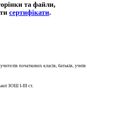
торінки та файли,
ати
сертифікати
.
чителів початкових класів, батьків, учнів
ої ЗОШ І-ІІІ ст.