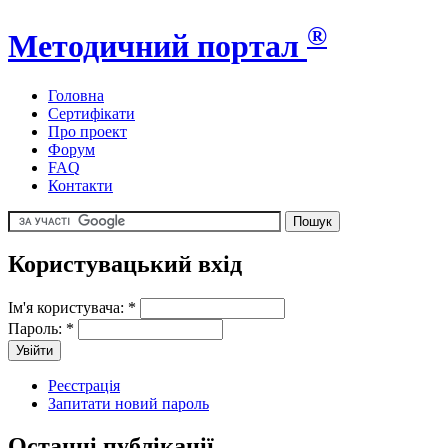
®
Методичний портал
Головна
Сертифікати
Про проект
Форум
FAQ
Контакти
Користувацький вхід
Ім'я користувача:
*
Пароль:
*
Реєстрація
Запитати новий пароль
Останні публікації