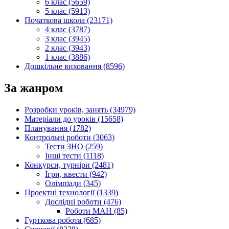
6 клас (5659)
5 клас (5913)
Початкова школа (23171)
4 клас (3787)
3 клас (3945)
2 клас (3943)
1 клас (3886)
Дошкільне виховання (8596)
За жанром
Розробки уроків, занять (34979)
Матеріали до уроків (15658)
Планування (1782)
Контрольні роботи (3063)
Тести ЗНО (259)
Інші тести (1118)
Конкурси, турніри (2481)
Ігри, квести (942)
Олімпіади (345)
Проектні технології (1339)
Дослідні роботи (476)
Роботи МАН (85)
Гурткова робота (685)