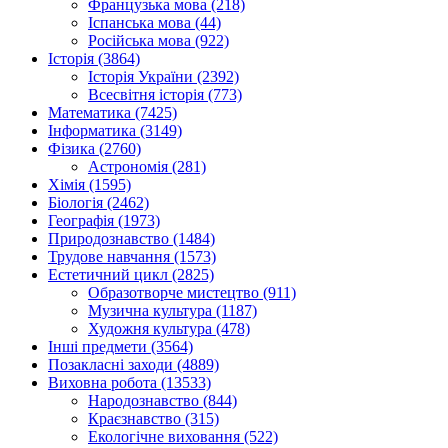
Французька мова (218)
Іспанська мова (44)
Російська мова (922)
Історія (3864)
Історія України (2392)
Всесвітня історія (773)
Математика (7425)
Інформатика (3149)
Фізика (2760)
Астрономія (281)
Хімія (1595)
Біологія (2462)
Географія (1973)
Природознавство (1484)
Трудове навчання (1573)
Естетичний цикл (2825)
Образотворче мистецтво (911)
Музична культура (1187)
Художня культура (478)
Інші предмети (3564)
Позакласні заходи (4889)
Виховна робота (13533)
Народознавство (844)
Краєзнавство (315)
Екологічне виховання (522)