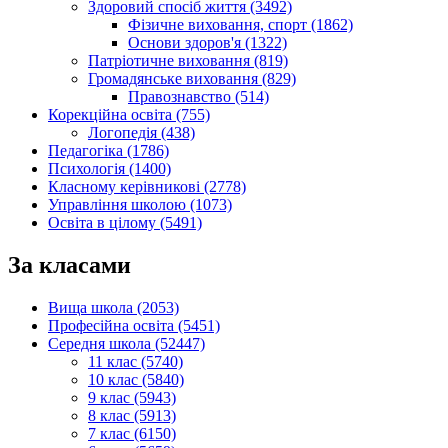
Здоровий спосіб життя (3492)
Фізичне виховання, спорт (1862)
Основи здоров'я (1322)
Патріотичне виховання (819)
Громадянське виховання (829)
Правознавство (514)
Корекційна освіта (755)
Логопедія (438)
Педагогіка (1786)
Психологія (1400)
Класному керівникові (2778)
Управління школою (1073)
Освіта в цілому (5491)
За класами
Вища школа (2053)
Професійна освіта (5451)
Середня школа (52447)
11 клас (5740)
10 клас (5840)
9 клас (5943)
8 клас (5913)
7 клас (6150)