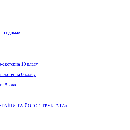
гою вдома»
я-екстерна 10 класу
я-екстерна 9 класу
и 5 клас
КРАЇНИ ТА ЙОГО СТРУКТУРА»