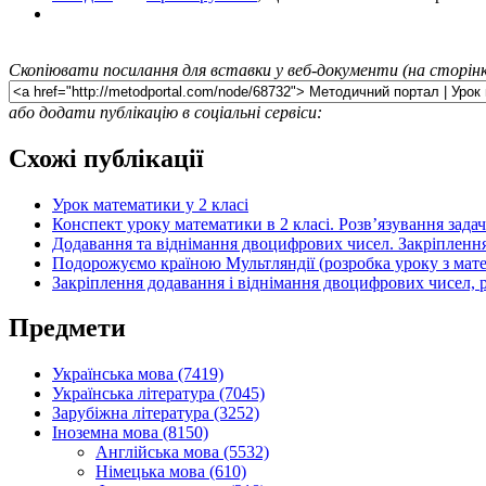
Скопіювати посилання для вставки у веб-документи (на сторінк
або додати публікацію в соціальні сервіси:
Схожі публікації
Урок математики у 2 класі
Конспект уроку математики в 2 класі. Розв’язування зада
Додавання та віднімання двоцифрових чисел. Закріплення 
Подорожуємо країною Мультляндії (розробка уроку з мате
Закріплення додавання і віднімання двоцифрових чисел, р
Предмети
Українська мова (7419)
Українська література (7045)
Зарубіжна література (3252)
Іноземна мова (8150)
Англійська мова (5532)
Німецька мова (610)