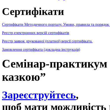
Сертифікати
Сертифікати Методичного порталу. Умови, правила та порядок
Реєстр електронних версій сертифікатів
Реєстр заявок друкованої (платної) версії сертифіката.
Замовлення сертифіката (докладна інструкція)
Семінар-практикум 
казкою”
Зареєструйтесь
,
щоб мати можливість 