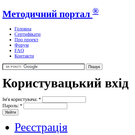
®
Методичний портал
Головна
Сертифікати
Про проект
Форум
FAQ
Контакти
Користувацький вхід
Ім'я користувача:
*
Пароль:
*
Реєстрація