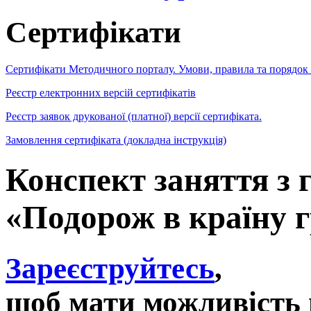
Сертифікати
Сертифікати Методичного порталу. Умови, правила та порядок
Реєстр електронних версій сертифікатів
Реєстр заявок друкованої (платної) версії сертифіката.
Замовлення сертифіката (докладна інструкція)
Конспект заняття з 
«Подорож в країну 
Зареєструйтесь
,
щоб мати можливість 