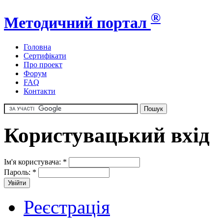
®
Методичний портал
Головна
Сертифікати
Про проект
Форум
FAQ
Контакти
Користувацький вхід
Ім'я користувача:
*
Пароль:
*
Реєстрація