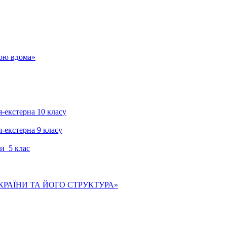
гою вдома»
я-екстерна 10 класу
я-екстерна 9 класу
и 5 клас
КРАЇНИ ТА ЙОГО СТРУКТУРА»