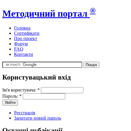
®
Методичний портал
Головна
Сертифікати
Про проект
Форум
FAQ
Контакти
Користувацький вхід
Ім'я користувача:
*
Пароль:
*
Реєстрація
Запитати новий пароль
Останні публікації