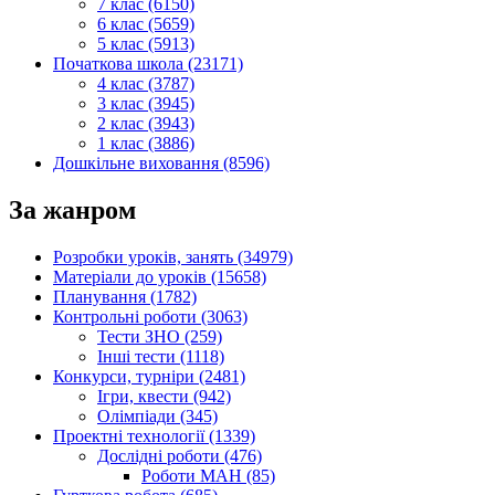
7 клас (6150)
6 клас (5659)
5 клас (5913)
Початкова школа (23171)
4 клас (3787)
3 клас (3945)
2 клас (3943)
1 клас (3886)
Дошкільне виховання (8596)
За жанром
Розробки уроків, занять (34979)
Матеріали до уроків (15658)
Планування (1782)
Контрольні роботи (3063)
Тести ЗНО (259)
Інші тести (1118)
Конкурси, турніри (2481)
Ігри, квести (942)
Олімпіади (345)
Проектні технології (1339)
Дослідні роботи (476)
Роботи МАН (85)