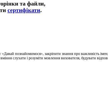
торінки та файли,
ати
сертифікати
.
 «Давай познайомимося», закріпити знання про важливість імен,
и вміння слухати і розуміти мовлення вихователя, будувати відпов