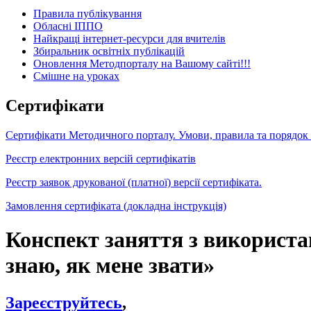
Правила публікування
Обласні ІППО
Найкращі інтернет-ресурси для вчителів
Збиральник освітніх публікацій
Оновлення Методпорталу на Вашому сайті!!!
Cмішне на уроках
Сертифікати
Сертифікати Методичного порталу. Умови, правила та порядок
Реєстр електронних версій сертифікатів
Реєстр заявок друкованої (платної) версії сертифіката.
Замовлення сертифіката (докладна інструкція)
Конспект заняття з використа
знаю, як мене звати»
Зареєструйтесь
,