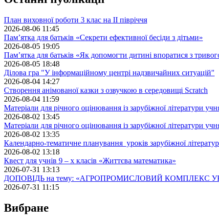
План виховної роботи 3 клас на II півріччя
2026-08-06 11:45
Пам’ятка для батьків «Секрети ефективної бесіди з дітьми»
2026-08-05 19:05
Пам’ятка для батьків «Як допомогти дитині впоратися з триво
2026-08-05 18:48
Ділова гра "У інформаційному центрі надзвичайних ситуацій"
2026-08-04 14:27
Створення анімованої казки з озвучкою в середовищі Scratch
2026-08-04 11:59
Матеріали для річного оцінювання із зарубіжної літератури учн
2026-08-02 13:45
Матеріали для річного оцінювання із зарубіжної літератури учн
2026-08-02 13:35
Календарно-тематичне планування уроків зарубіжної літератур
2026-08-02 13:18
Квест для учнів 9 – х класів «Життєва математика»
2026-07-31 13:13
ДОПОВІДЬ на тему: «АГРОПРОМИСЛОВИЙ КОМПЛЕКС У
2026-07-31 11:15
Вибране