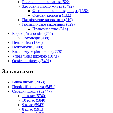
Екологічне виховання (522)
Здоровий спосіб життя (3492)
Фізичне виховання, спорт (1862)
Основи здоров'я (1322)
Патріотичне виховання (819)
Громадянське виховання (829)
Правознавство (514)
Корекційна освіта (755)
Логопедія (438)
Педагогіка (1786)
Психологія (1400)
Класному керівникові (2778)
Управління школою (1073)
Освіта в цілому (5491)
За класами
Вища школа (2053)
Професійна освіта (5451)
Середня школа (52447)
11 клас (5740)
10 клас (5840)
9 клас (5943)
8 клас (5913)