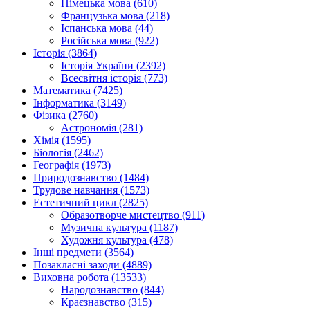
Німецька мова (610)
Французька мова (218)
Іспанська мова (44)
Російська мова (922)
Історія (3864)
Історія України (2392)
Всесвітня історія (773)
Математика (7425)
Інформатика (3149)
Фізика (2760)
Астрономія (281)
Хімія (1595)
Біологія (2462)
Географія (1973)
Природознавство (1484)
Трудове навчання (1573)
Естетичний цикл (2825)
Образотворче мистецтво (911)
Музична культура (1187)
Художня культура (478)
Інші предмети (3564)
Позакласні заходи (4889)
Виховна робота (13533)
Народознавство (844)
Краєзнавство (315)