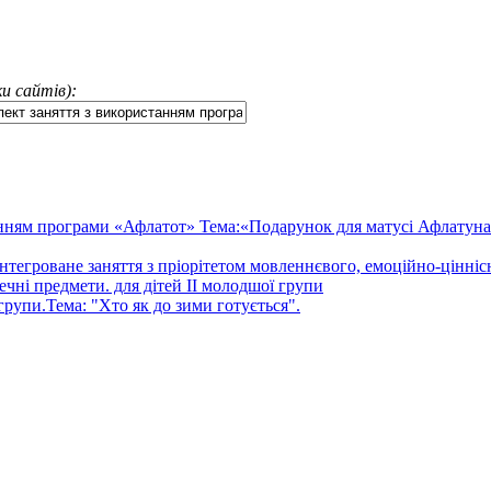
и сайтів):
танням програми «Афлатот» Тема:«Подарунок для матусі Афлатун
Інтегроване заняття з пріорітетом мовленнєвого, емоційно-цінніс
ечні предмети. для дітей ІІ молодшої групи
групи.Тема: "Хто як до зими готується".