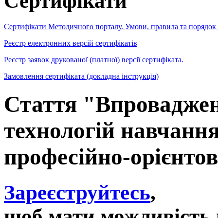
Сертифікати
Сертифікати Методичного порталу. Умови, правила та порядок
Реєстр електронних версій сертифікатів
Реєстр заявок друкованої (платної) версії сертифіката.
Замовлення сертифіката (докладна інструкція)
Стаття "Впроваджен
технологій навчання
професійно-орієнто
Зареєструйтесь
,
щоб мати можливість 