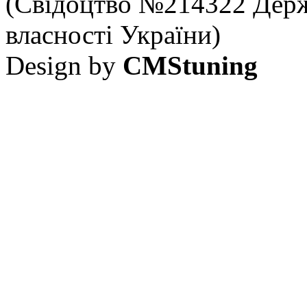
(Свідоцтво №214322 Держ
власності України)
Design by
CMStuning