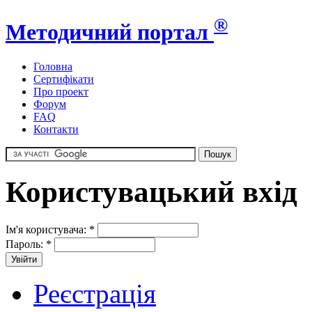
®
Методичний портал
Головна
Сертифікати
Про проект
Форум
FAQ
Контакти
Користувацький вхід
Ім'я користувача:
*
Пароль:
*
Реєстрація