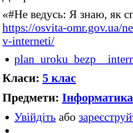
«#Не ведусь: Я знаю, як сп
https://osvita-omr.gov.ua/n
v-interneti/
plan_uroku_bezp__inter
Класи:
5 клас
Предмети:
Інформатика
Увійдіть
або
зареєструй