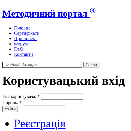
®
Методичний портал
Головна
Сертифікати
Про проект
Форум
FAQ
Контакти
Користувацький вхід
Ім'я користувача:
*
Пароль:
*
Реєстрація