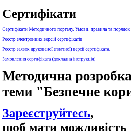
Сертифікати
Сертифікати Методичного порталу. Умови, правила та порядок
Реєстр електронних версій сертифікатів
Реєстр заявок друкованої (платної) версії сертифіката.
Замовлення сертифіката (докладна інструкція)
Методична розробка
теми "Безпечне кор
Зареєструйтесь
,
щоб мати можливість 