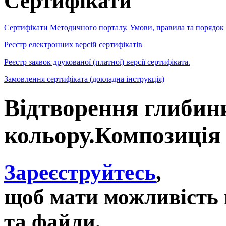
Сертифікати
Сертифікати Методичного порталу. Умови, правила та порядок
Реєстр електронних версій сертифікатів
Реєстр заявок друкованої (платної) версії сертифіката.
Замовлення сертифіката (докладна інструкція)
Відтворення глибин
кольору.Композиція
Зареєструйтесь
,
щоб мати можливість 
та файли,