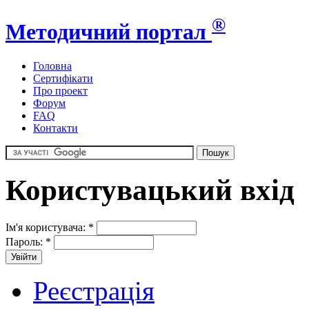
®
Методичний портал
Головна
Сертифікати
Про проект
Форум
FAQ
Контакти
Користувацький вхід
Ім'я користувача:
*
Пароль:
*
Реєстрація