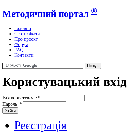
®
Методичний портал
Головна
Сертифікати
Про проект
Форум
FAQ
Контакти
Користувацький вхід
Ім'я користувача:
*
Пароль:
*
Реєстрація