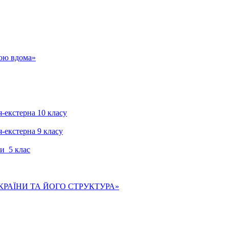
гою вдома»
я-екстерна 10 класу
я-екстерна 9 класу
и 5 клас
КРАЇНИ ТА ЙОГО СТРУКТУРА»