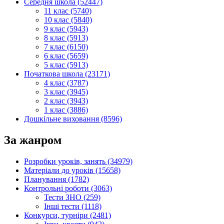
Середня школа (52447)
11 клас (5740)
10 клас (5840)
9 клас (5943)
8 клас (5913)
7 клас (6150)
6 клас (5659)
5 клас (5913)
Початкова школа (23171)
4 клас (3787)
3 клас (3945)
2 клас (3943)
1 клас (3886)
Дошкільне виховання (8596)
За жанром
Розробки уроків, занять (34979)
Матеріали до уроків (15658)
Планування (1782)
Контрольні роботи (3063)
Тести ЗНО (259)
Інші тести (1118)
Конкурси, турніри (2481)