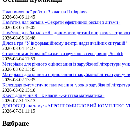
План виховної роботи 3 клас на II півріччя
2026-08-06 11:45
Пам’ятка для батьків «Секрети ефективної бесіди з дітьми»
2026-08-05 19:05
Пам’ятка для батьків «Як допомогти дитині впоратися з триво
2026-08-05 18:48
Ділова гра "У інформаційному центрі надзвичайних ситуацій"
2026-08-04 14:27
Створення анімованої казки з озвучкою в середовищі Scratch
2026-08-04 11:59
Матеріали для річного оцінювання із зарубіжної літератури учн
2026-08-02 13:45
Матеріали для річного оцінювання із зарубіжної літератури учн
2026-08-02 13:35
Календарно-тематичне планування уроків зарубіжної літератур
2026-08-02 13:18
Квест для учнів 9 – х класів «Життєва математика»
2026-07-31 13:13
ДОПОВІДЬ на тему: «АГРОПРОМИСЛОВИЙ КОМПЛЕКС У
2026-07-31 11:15
Вибране