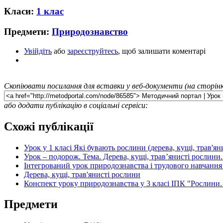
Класи:
1 клас
Предмети:
Природознавство
Увійдіть
або
зареєструйтесь
, щоб залишати коментарі
Скопіювати посилання для вставки у веб-документи (на сторінк
або додати публікацію в соціальні сервіси:
Схожі публікації
Урок у 1 класі Які бувають рослини (дерева, кущі, трав'ян
Урок – подорож. Тема. Дерева, кущі, трав’янисті рослини
Інтегрований урок природознавства і трудового навчання 
Дерева, кущі, трав'янисті рослини
Конспект уроку природознавства у 3 класі ІПК "Рослини.
Предмети