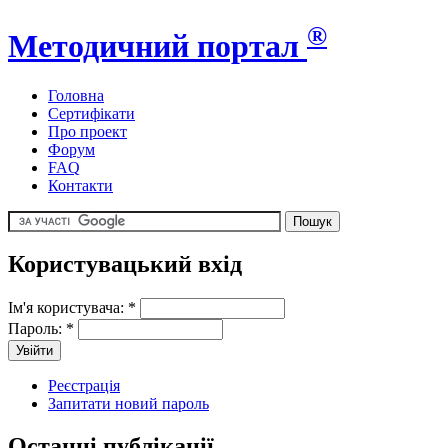
®
Методичний портал
Головна
Сертифікати
Про проект
Форум
FAQ
Контакти
Користувацький вхід
Ім'я користувача:
*
Пароль:
*
Реєстрація
Запитати новий пароль
Останні публікації