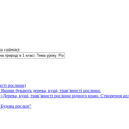
и сайтів):
исті рослини)
. Якими бувають дерева, кущі, трав’янисті рослини.
«Дерева, кущі, трав’янисті рослини рідного краю. Створення апл
 Будова рослин"