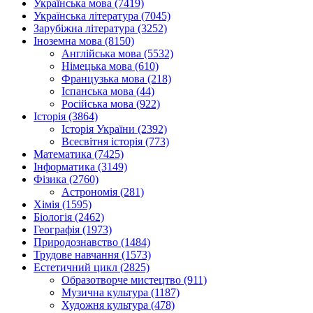
Українська мова (7419)
Українська література (7045)
Зарубіжна література (3252)
Іноземна мова (8150)
Англійська мова (5532)
Німецька мова (610)
Французька мова (218)
Іспанська мова (44)
Російська мова (922)
Історія (3864)
Історія України (2392)
Всесвітня історія (773)
Математика (7425)
Інформатика (3149)
Фізика (2760)
Астрономія (281)
Хімія (1595)
Біологія (2462)
Географія (1973)
Природознавство (1484)
Трудове навчання (1573)
Естетичний цикл (2825)
Образотворче мистецтво (911)
Музична культура (1187)
Художня культура (478)