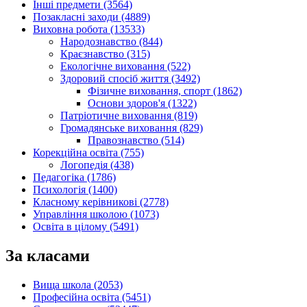
Інші предмети (3564)
Позакласні заходи (4889)
Виховна робота (13533)
Народознавство (844)
Краєзнавство (315)
Екологічне виховання (522)
Здоровий спосіб життя (3492)
Фізичне виховання, спорт (1862)
Основи здоров'я (1322)
Патріотичне виховання (819)
Громадянське виховання (829)
Правознавство (514)
Корекційна освіта (755)
Логопедія (438)
Педагогіка (1786)
Психологія (1400)
Класному керівникові (2778)
Управління школою (1073)
Освіта в цілому (5491)
За класами
Вища школа (2053)
Професійна освіта (5451)