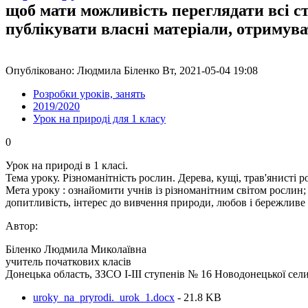
щоб мати можливість переглядати всі с
публікувати власні матеріали, отримув
Опубліковано: Людмила Біленко Вт, 2021-05-04 19:08
Розробки уроків, занять
2019/2020
Урок на природі для 1 класу
0
Урок на природі в 1 класі.
Тема уроку. Різноманітність рослин. Дерева, кущі, трав'янисті 
Мета уроку : ознайомити учнів із різноманітним світом рослин;
допитливість, інтерес до вивчення природи, любов і бережливе
Автор:
Біленко Людмила Миколаївна
учитель початкових класів
Донецька область, ЗЗСО І-ІІІ ступенів № 16 Новодонецької сел
uroky_na_pryrodi._urok_1.docx
- 21.8 KB