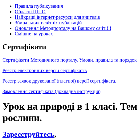
Правила публікування
Обласні ІППО
Найкращі інтернет-ресурси для вчителів
Збиральник освітніх публікацій
Оновлення Методпорталу на Вашому сайті!!!
Cмішне на уроках
Сертифікати
Сертифікати Методичного порталу. Умови, правила та порядок
Реєстр електронних версій сертифікатів
Реєстр заявок друкованої (платної) версії сертифіката.
Замовлення сертифіката (докладна інструкція)
Урок на природі в 1 класі. Тем
рослини.
Зареєструйтесь
,