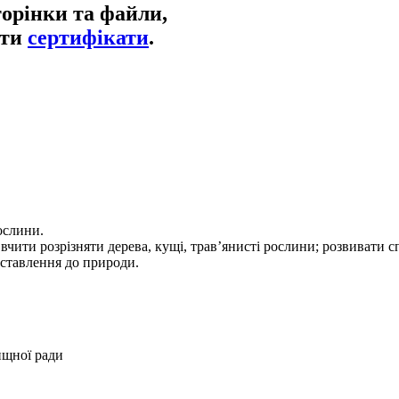
торінки та файли,
ати
сертифікати
.
рослини.
 вчити розрізняти дерева, кущі, трав’янисті рослини; розвивати 
 ставлення до природи.
ищної ради