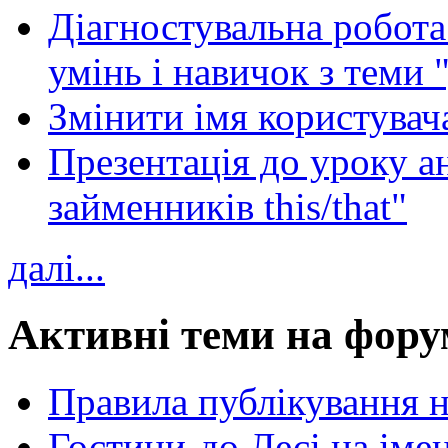
Діагностувальна робота 
умінь і навичок з теми 
Змінити імя користувача
Презентація до уроку а
займенників this/that"
далі...
Активні теми на фору
Правила публікування 
Гостини-до Лесі на іме