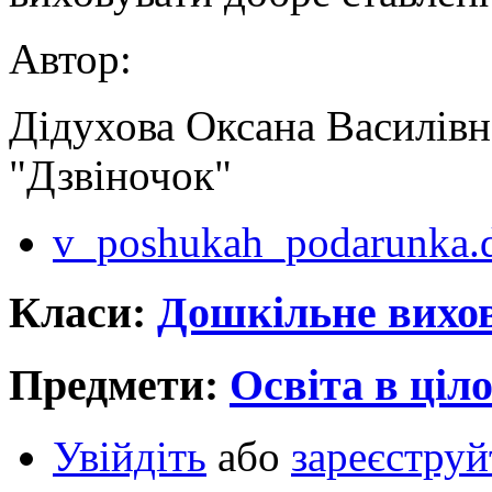
Автор:
Дідухова Оксана Василівн
"Дзвіночок"
v_poshukah_podarunka.
Класи:
Дошкільне вихо
Предмети:
Освіта в ціл
Увійдіть
або
зареєструй