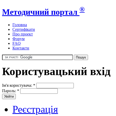
®
Методичний портал
Головна
Сертифікати
Про проект
Форум
FAQ
Контакти
Користувацький вхід
Ім'я користувача:
*
Пароль:
*
Реєстрація