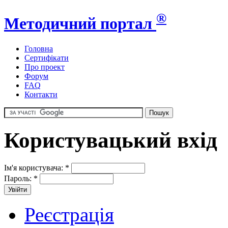
®
Методичний портал
Головна
Сертифікати
Про проект
Форум
FAQ
Контакти
Користувацький вхід
Ім'я користувача:
*
Пароль:
*
Реєстрація