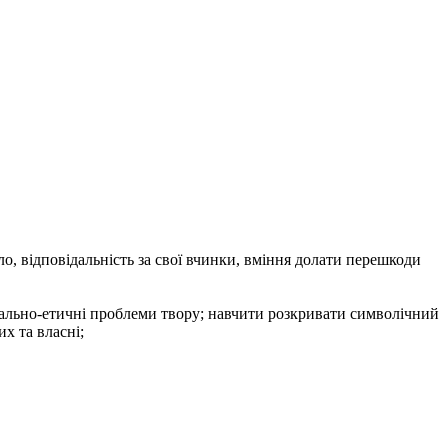
о, відповідальність за свої вчинки, вміння долати перешкоди
морально-етичні проблеми твору; навчити розкривати символічний
х та власні;