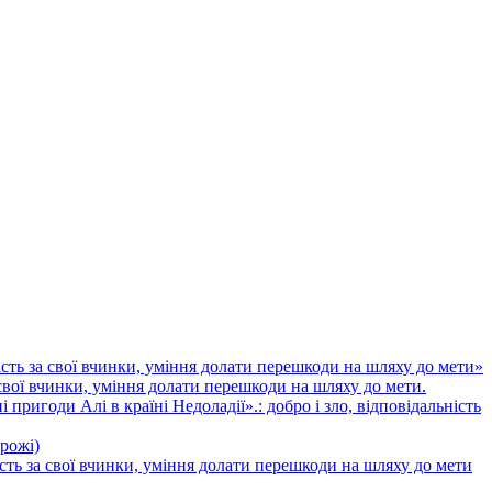
ість за свої вчинки, уміння долати перешкоди на шляху до мети»
 свої вчинки, уміння долати перешкоди на шляху до мети.
ригоди Алі в країні Недоладії».: добро і зло, відповідальність
орожі)
ість за свої вчинки, уміння долати перешкоди на шляху до мети