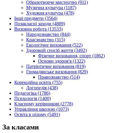
Образотворче мистецтво (911)
Музична культура (1187)
Художня культура (478)
Інші предмети (3564)
Позакласні заходи (4889)
Виховна робота (13533)
Народознавство (844)
Краєзнавство (315)
Екологічне виховання (522)
Здоровий спосіб життя (3492)
Фізичне виховання, спорт (1862)
Основи здоров'я (1322)
Патріотичне виховання (819)
Громадянське виховання (829)
Правознавство (514)
Корекційна освіта (755)
Логопедія (438)
Педагогіка (1786)
Психологія (1400)
Класному керівникові (2778)
Управління школою (1073)
Освіта в цілому (5491)
За класами