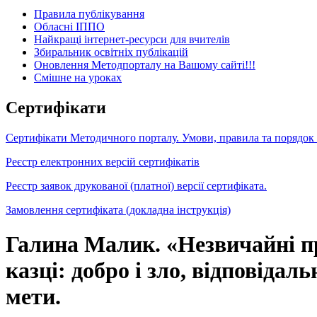
Правила публікування
Обласні ІППО
Найкращі інтернет-ресурси для вчителів
Збиральник освітніх публікацій
Оновлення Методпорталу на Вашому сайті!!!
Cмішне на уроках
Сертифікати
Сертифікати Методичного порталу. Умови, правила та порядок
Реєстр електронних версій сертифікатів
Реєстр заявок друкованої (платної) версії сертифіката.
Замовлення сертифіката (докладна інструкція)
Галина Малик. «Незвичайні пр
казці: добро і зло, відповіда
мети.