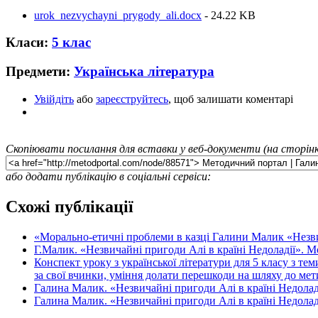
urok_nezvychayni_prygody_ali.docx
- 24.22 KB
Класи:
5 клас
Предмети:
Українська література
Увійдіть
або
зареєструйтесь
, щоб залишати коментарі
Скопіювати посилання для вставки у веб-документи (на сторінк
або додати публікацію в соціальні сервіси:
Схожі публікації
«Морально-етичні проблеми в казці Галини Малик «Незвича
Г.Малик. «Незвичайні пригоди Алі в країні Недоладії». Мо
Конспект уроку з української літератури для 5 класу з те
за свої вчинки, уміння долати перешкоди на шляху до мет
Галина Малик. «Незвичайні пригоди Алі в країні Недоладі
Галина Малик. «Незвичайні пригоди Алі в країні Недоладії