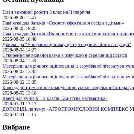
План виховної роботи 3 клас на II півріччя
2026-08-06 11:45
Пам’ятка для батьків «Секрети ефективної бесіди з дітьми»
2026-08-05 19:05
Пам’ятка для батьків «Як допомогти дитині впоратися з триво
2026-08-05 18:48
Ділова гра "У інформаційному центрі надзвичайних ситуацій"
2026-08-04 14:27
Створення анімованої казки з озвучкою в середовищі Scratch
2026-08-04 11:59
Матеріали для річного оцінювання із зарубіжної літератури учн
2026-08-02 13:45
Матеріали для річного оцінювання із зарубіжної літератури учн
2026-08-02 13:35
Календарно-тематичне планування уроків зарубіжної літератур
2026-08-02 13:18
Квест для учнів 9 – х класів «Життєва математика»
2026-07-31 13:13
ДОПОВІДЬ на тему: «АГРОПРОМИСЛОВИЙ КОМПЛЕКС У
2026-07-31 11:15
Вибране