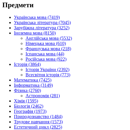
Предмети
Українська мова (7419)
Українська література (7045)
Зарубіжна література (3252)
Іноземна мова (8150)
Англійська мова (5532)
Німецька мова (610)
Французька мова (218)
Іспанська мова (44)
Російська мова (922)
Історія (3864)
Історія України (2392)
Всесвітня історія (773)
Математика (7425)
Інформатика (3149)
Фізика (2760)
Астрономія (281)
Хімія (1595)
Біологія (2462)
Географія (1973)
Природознавство (1484)
Трудове навчання (1573)
Естетичний цикл (2825)