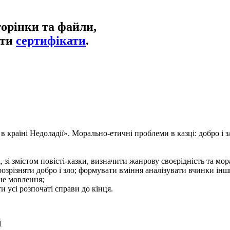
торінки та файли,
ати
сертифікати
.
країні Недоладії». Морально-етичні проблеми в казці: добро і зл
, зі змістом повісті-казки, визначити жанрову своєрідність та 
озрізняти добро і зло; формувати вміння аналізувати вчинки інши
не мовлення;
и усі розпочаті справи до кінця.
1