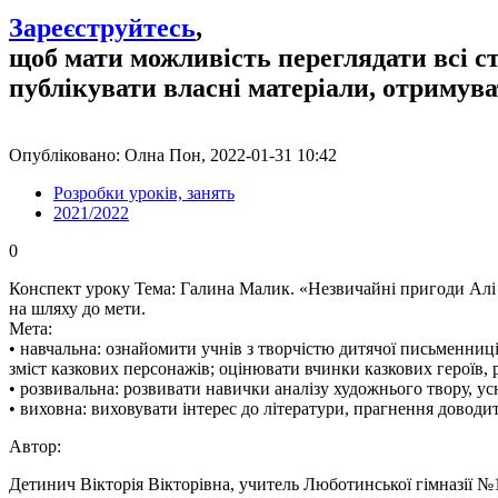
Зареєструйтесь
,
щоб мати можливість переглядати всі с
публікувати власні матеріали, отримув
Опубліковано: Олна Пон, 2022-01-31 10:42
Розробки уроків, занять
2021/2022
0
Конспект уроку Тема: Галина Малик. «Незвичайні пригоди Алі в 
на шляху до мети.
Мета:
• навчальна: ознайомити учнів з творчістю дитячої письменниці
зміст казкових персонажів; оцінювати вчинки казкових героїв, р
• розвивальна: розвивати навички аналізу художнього твору, ус
• виховна: виховувати інтерес до літератури, прагнення доводит
Автор:
Детинич Вікторія Вікторівна, учитель Люботинської гімназії №