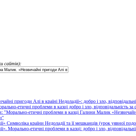
и сайтів):
йні пригоди Алі в країні Недоладії»: добро і зло, відповідальн
рально-етичні проблеми в казці добро і зло, відповідальність за
ми: "Морально-етичні проблеми в казці Галини Малик «Незвичайні п
и"
ї» Символіка країни Недоладії та її мешканців (урок уявної под
». Морально-етичні проблеми в казці: добро і зло, відповідальн