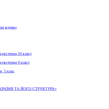
гою вдома»
я-екстерна 10 класу
я-екстерна 9 класу
и 5 клас
КРАЇНИ ТА ЙОГО СТРУКТУРА»