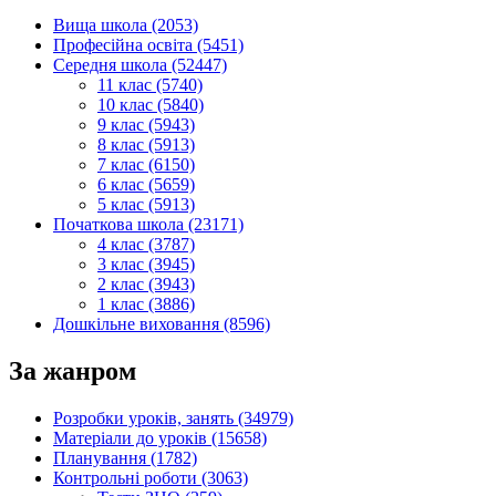
Вища школа (2053)
Професійна освіта (5451)
Середня школа (52447)
11 клас (5740)
10 клас (5840)
9 клас (5943)
8 клас (5913)
7 клас (6150)
6 клас (5659)
5 клас (5913)
Початкова школа (23171)
4 клас (3787)
3 клас (3945)
2 клас (3943)
1 клас (3886)
Дошкільне виховання (8596)
За жанром
Розробки уроків, занять (34979)
Матеріали до уроків (15658)
Планування (1782)
Контрольні роботи (3063)