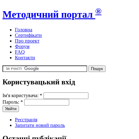
®
Методичний портал
Головна
Сертифікати
Про проект
Форум
FAQ
Контакти
Користувацький вхід
Ім'я користувача:
*
Пароль:
*
Реєстрація
Запитати новий пароль
Останні публікації