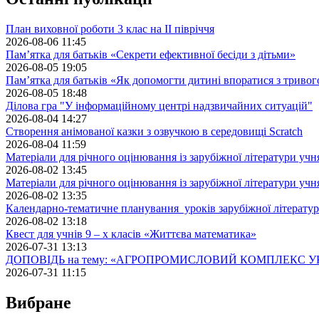
План виховної роботи 3 клас на II півріччя
2026-08-06 11:45
Пам’ятка для батьків «Секрети ефективної бесіди з дітьми»
2026-08-05 19:05
Пам’ятка для батьків «Як допомогти дитині впоратися з триво
2026-08-05 18:48
Ділова гра "У інформаційному центрі надзвичайних ситуацій"
2026-08-04 14:27
Створення анімованої казки з озвучкою в середовищі Scratch
2026-08-04 11:59
Матеріали для річного оцінювання із зарубіжної літератури учн
2026-08-02 13:45
Матеріали для річного оцінювання із зарубіжної літератури учн
2026-08-02 13:35
Календарно-тематичне планування уроків зарубіжної літератур
2026-08-02 13:18
Квест для учнів 9 – х класів «Життєва математика»
2026-07-31 13:13
ДОПОВІДЬ на тему: «АГРОПРОМИСЛОВИЙ КОМПЛЕКС У
2026-07-31 11:15
Вибране