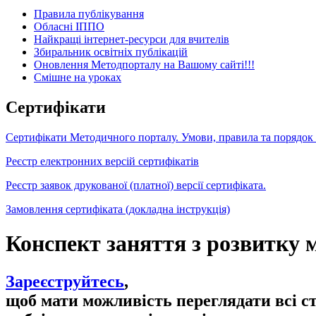
Правила публікування
Обласні ІППО
Найкращі інтернет-ресурси для вчителів
Збиральник освітніх публікацій
Оновлення Методпорталу на Вашому сайті!!!
Cмішне на уроках
Сертифікати
Сертифікати Методичного порталу. Умови, правила та порядок
Реєстр електронних версій сертифікатів
Реєстр заявок друкованої (платної) версії сертифіката.
Замовлення сертифіката (докладна інструкція)
Конспект заняття з розвитку 
Зареєструйтесь
,
щоб мати можливість переглядати всі с