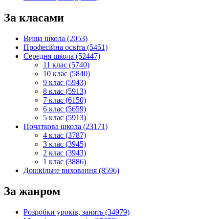
За класами
Вища школа (2053)
Професійна освіта (5451)
Середня школа (52447)
11 клас (5740)
10 клас (5840)
9 клас (5943)
8 клас (5913)
7 клас (6150)
6 клас (5659)
5 клас (5913)
Початкова школа (23171)
4 клас (3787)
3 клас (3945)
2 клас (3943)
1 клас (3886)
Дошкільне виховання (8596)
За жанром
Розробки уроків, занять (34979)