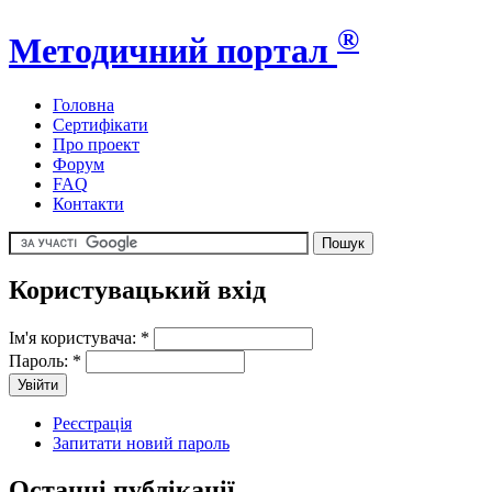
®
Методичний портал
Головна
Сертифікати
Про проект
Форум
FAQ
Контакти
Користувацький вхід
Ім'я користувача:
*
Пароль:
*
Реєстрація
Запитати новий пароль
Останні публікації