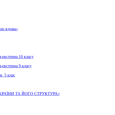
гою вдома»
я-екстерна 10 класу
я-екстерна 9 класу
и 5 клас
КРАЇНИ ТА ЙОГО СТРУКТУРА»