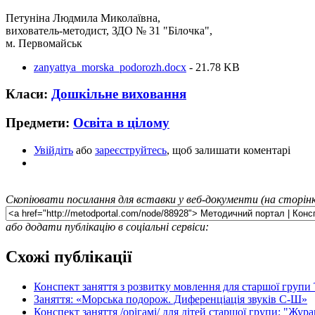
Петуніна Людмила Миколаївна,
вихователь-методист, ЗДО № 31 "Білочка",
м. Первомайськ
zanyattya_morska_podorozh.docx
- 21.78 KB
Класи:
Дошкільне виховання
Предмети:
Освіта в цілому
Увійдіть
або
зареєструйтесь
, щоб залишати коментарі
Скопіювати посилання для вставки у веб-документи (на сторінк
або додати публікацію в соціальні сервіси:
Схожі публікації
Конспект заняття з розвитку мовлення для старшої групи
Заняття: «Морська подорож. Диференціація звуків С-Ш»
Конспект заняття /орігамі/ для дітей старшої групи: "Жура