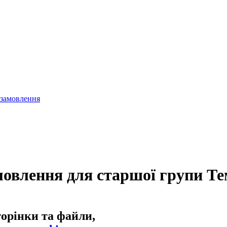
 замовлення
мовлення для старшої групи Т
торінки та файли,