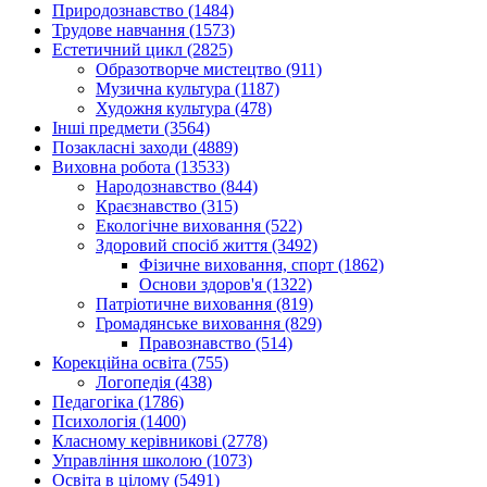
Природознавство (1484)
Трудове навчання (1573)
Естетичний цикл (2825)
Образотворче мистецтво (911)
Музична культура (1187)
Художня культура (478)
Інші предмети (3564)
Позакласні заходи (4889)
Виховна робота (13533)
Народознавство (844)
Краєзнавство (315)
Екологічне виховання (522)
Здоровий спосіб життя (3492)
Фізичне виховання, спорт (1862)
Основи здоров'я (1322)
Патріотичне виховання (819)
Громадянське виховання (829)
Правознавство (514)
Корекційна освіта (755)
Логопедія (438)
Педагогіка (1786)
Психологія (1400)
Класному керівникові (2778)
Управління школою (1073)
Освіта в цілому (5491)