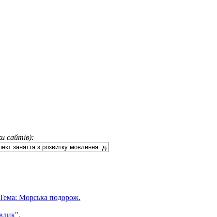
и сайтів):
 Тема: Морська подорож.
влик".