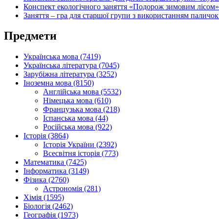
Конспект екологічного заняття «Подорож зимовим лісом» 
Заняття – гра для старшої групи з використанням паличок
Предмети
Українська мова (7419)
Українська література (7045)
Зарубіжна література (3252)
Іноземна мова (8150)
Англійська мова (5532)
Німецька мова (610)
Французька мова (218)
Іспанська мова (44)
Російська мова (922)
Історія (3864)
Історія України (2392)
Всесвітня історія (773)
Математика (7425)
Інформатика (3149)
Фізика (2760)
Астрономія (281)
Хімія (1595)
Біологія (2462)
Географія (1973)