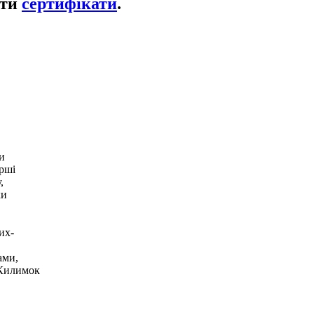
ати
сертифікати
.
и
ірші
,
ки
их-
ами,
 Килимок