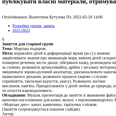
публікувати власні матеріали, отримув
Опубліковано: Валентина Кутузова Пт, 2022-02-18 14:06
Розробки уроків, занять
2021/2022
0
Заняття для старшої групи
Тема:
Морська подорож.
Мета:
вправляти дітей в диференціації звуків (ш-с) у вимові;
закріплювати знання про мешканців моря, вміння дітей складат
поширені речення, вести діалог, обігрівати казку, розповідати в
за схемою, розвивати артикуляційну, дрібну і загальну моторику
зміцнювати зорово-руховий аналізатор, удосконалювати навич
правильного дихання, розвивати процеси (зорове і слухове
сприйняття, тактильні відчуття, увагу). Розвивати логічне
мислення, пам'ять. Прищеплювати у дітей любов до природи, в
ти почуття взаємодопомоги.
Обладнання
: Мушля, презентація до заняття зі звуковими файл
шапочки-наголовники для казки, мушлі, з перлинами(картки).
«Морське дно»- канат, камінчики, тарілочки з піском.
(Заняття супроводжується показом слайдів).
Автор: