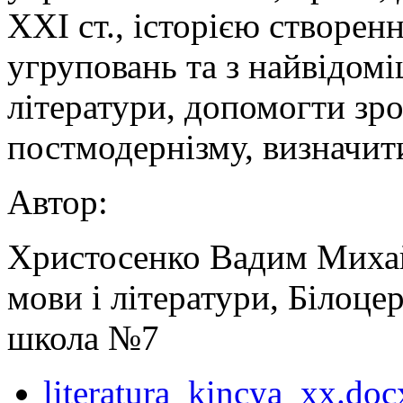
XXI ст., історією створен
угруповань та з найвідом
літератури, допомогти зро
постмодернізму, визначит
Автор:
Христосенко Вадим Михай
мови і літератури, Білоце
школа №7
literatura_kincya_xx.doc