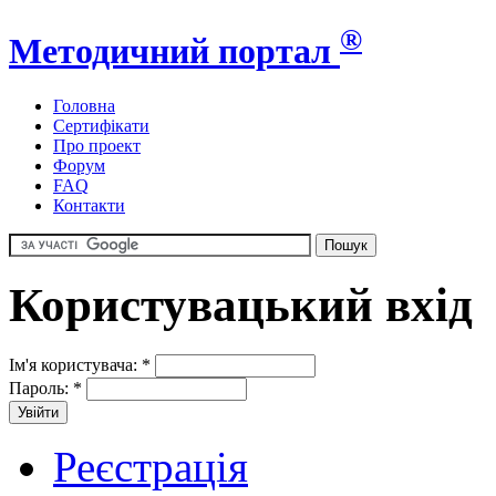
®
Методичний портал
Головна
Сертифікати
Про проект
Форум
FAQ
Контакти
Користувацький вхід
Ім'я користувача:
*
Пароль:
*
Реєстрація