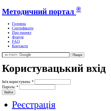
®
Методичний портал
Головна
Сертифікати
Про проект
Форум
FAQ
Контакти
Користувацький вхід
Ім'я користувача:
*
Пароль:
*
Реєстрація