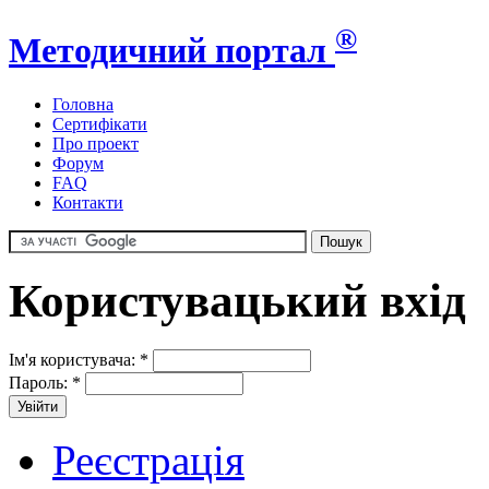
®
Методичний портал
Головна
Сертифікати
Про проект
Форум
FAQ
Контакти
Користувацький вхід
Ім'я користувача:
*
Пароль:
*
Реєстрація