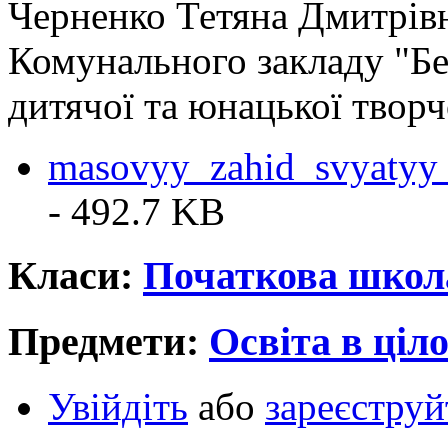
Черненко Тетяна Дмитрівн
Комунального закладу "Бе
дитячої та юнацької творч
masovyy_zahid_svyatyy_
- 492.7 KB
Класи:
Початкова школ
Предмети:
Освіта в ціл
Увійдіть
або
зареєструй