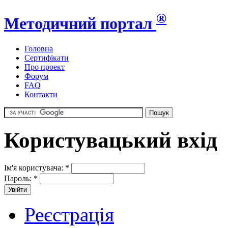
®
Методичний портал
Головна
Сертифікати
Про проект
Форум
FAQ
Контакти
Користувацький вхід
Ім'я користувача:
*
Пароль:
*
Реєстрація