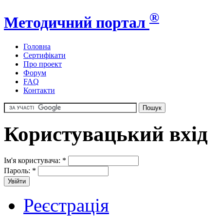
®
Методичний портал
Головна
Сертифікати
Про проект
Форум
FAQ
Контакти
Користувацький вхід
Ім'я користувача:
*
Пароль:
*
Реєстрація