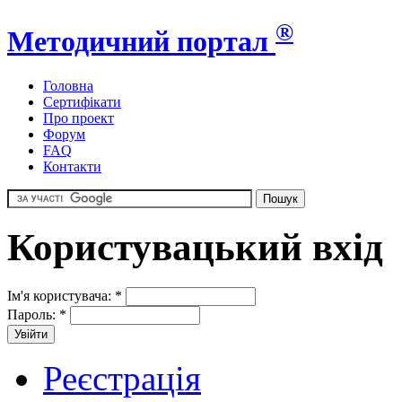
®
Методичний портал
Головна
Сертифікати
Про проект
Форум
FAQ
Контакти
Користувацький вхід
Ім'я користувача:
*
Пароль:
*
Реєстрація