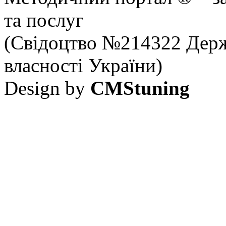
та послуг
(Свідоцтво №214322 Держ
власності України)
Design by
CMStuning