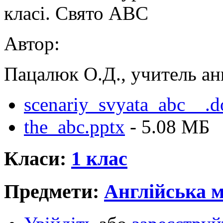
класі. Свято АВС
Автор:
Пацалюк О.Д., учитель ан
scenariy_svyata_abc__.d
the_abc.pptx
- 5.08 MБ
Класи:
1 клас
Предмети:
Англійська 