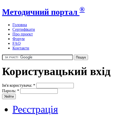
®
Методичний портал
Головна
Сертифікати
Про проект
Форум
FAQ
Контакти
Користувацький вхід
Ім'я користувача:
*
Пароль:
*
Реєстрація